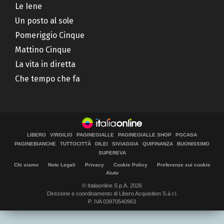
Le Iene
Un posto al sole
Pomeriggio Cinque
Mattino Cinque
La vita in diretta
Che tempo che fa
LIBERO
VIRGILIO
PAGINEGIALLE
PAGINEGIALLE SHOP
PGCASA
PAGINEBIANCHE
TUTTOCITTÀ
DILEI
SIVIAGGIA
QUIFINANZA
BUONISSIMO
SUPEREVA
Chi siamo
Note Legali
Privacy
Cookie Policy
Preferenze sui cookie
Aiuto
© Italiaonline S.p.A. 2026
Direzione e coordinamento di Libero Acquisition S.á r.l.
P. IVA 03970540963