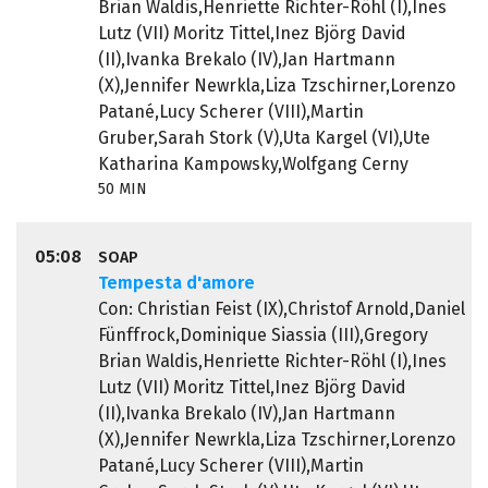
Brian Waldis,Henriette Richter-Röhl (I),Ines
Lutz (VII) Moritz Tittel,Inez Björg David
(II),Ivanka Brekalo (IV),Jan Hartmann
(X),Jennifer Newrkla,Liza Tzschirner,Lorenzo
Patané,Lucy Scherer (VIII),Martin
Gruber,Sarah Stork (V),Uta Kargel (VI),Ute
Katharina Kampowsky,Wolfgang Cerny
50 MIN
05:08
SOAP
Tempesta d'amore
Con: Christian Feist (IX),Christof Arnold,Daniel
Fünffrock,Dominique Siassia (III),Gregory
Brian Waldis,Henriette Richter-Röhl (I),Ines
Lutz (VII) Moritz Tittel,Inez Björg David
(II),Ivanka Brekalo (IV),Jan Hartmann
(X),Jennifer Newrkla,Liza Tzschirner,Lorenzo
Patané,Lucy Scherer (VIII),Martin