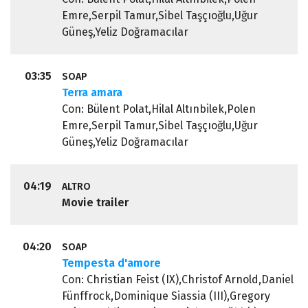
Emre,Serpil Tamur,Sibel Taşçıoğlu,Uğur
Güneş,Yeliz Doğramacılar
03:35
SOAP
Terra amara
Con: Bülent Polat,Hilal Altınbilek,Polen
Emre,Serpil Tamur,Sibel Taşçıoğlu,Uğur
Güneş,Yeliz Doğramacılar
04:19
ALTRO
Movie trailer
04:20
SOAP
Tempesta d'amore
Con: Christian Feist (IX),Christof Arnold,Daniel
Fünffrock,Dominique Siassia (III),Gregory