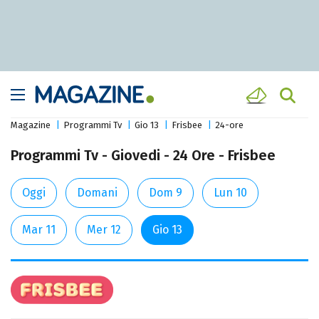
Magazine
Programmi Tv
Gio 13
Frisbee
24-ore
Programmi Tv - Giovedi - 24 Ore - Frisbee
Oggi
Domani
Dom 9
Lun 10
Mar 11
Mer 12
Gio 13