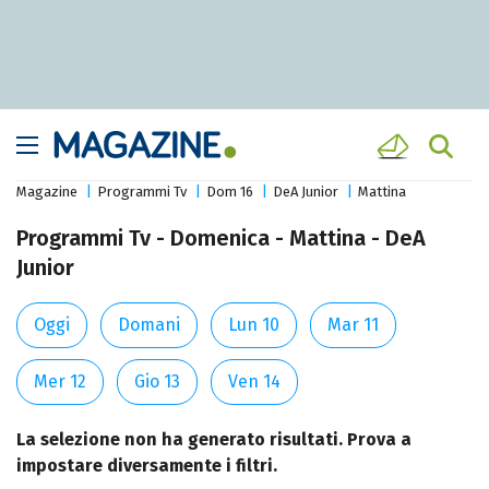
Magazine
Programmi Tv
Dom 16
DeA Junior
Mattina
Programmi Tv - Domenica - Mattina - DeA
Junior
Oggi
Domani
Lun 10
Mar 11
Mer 12
Gio 13
Ven 14
La selezione non ha generato risultati. Prova a
impostare diversamente i filtri.