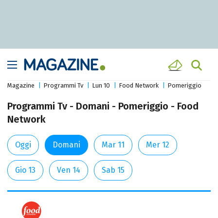
Magazine
Programmi Tv
Lun 10
Food Network
Pomeriggio
Programmi Tv - Domani - Pomeriggio - Food
Network
Oggi
Domani
Mar 11
Mer 12
Gio 13
Ven 14
Sab 15