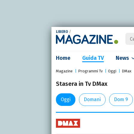
LIBERO
/
Home
Guida TV
News
Magazine
Programmi Tv
Oggi
DMax
Stasera in Tv DMax
Oggi
Domani
Dom 9