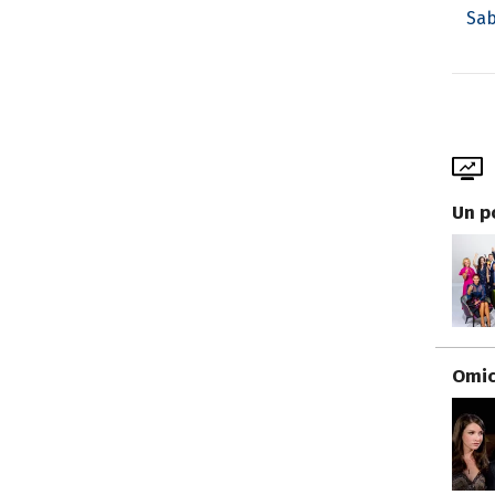
Sab
Un p
Omici