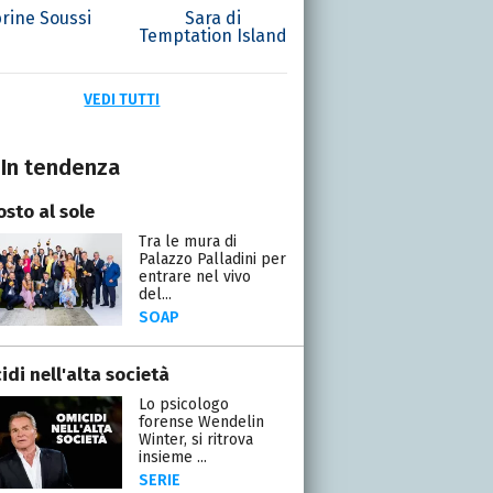
rine Soussi
Sara di
Temptation Island
VEDI TUTTI
In tendenza
osto al sole
Tra le mura di
Palazzo Palladini per
entrare nel vivo
del...
SOAP
di nell'alta società
Lo psicologo
forense Wendelin
Winter, si ritrova
insieme ...
SERIE