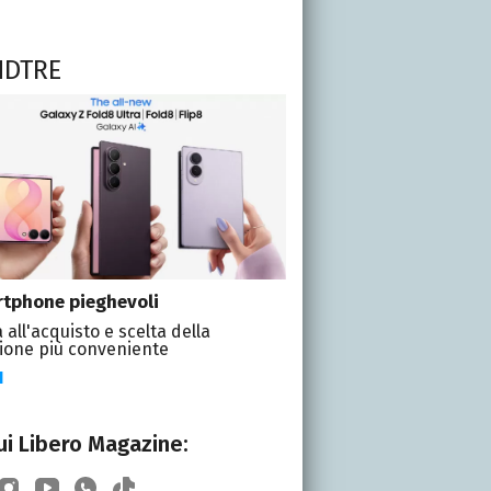
NDTRE
tphone pieghevoli
 all'acquisto e scelta della
ione più conveniente
I
i Libero Magazine: