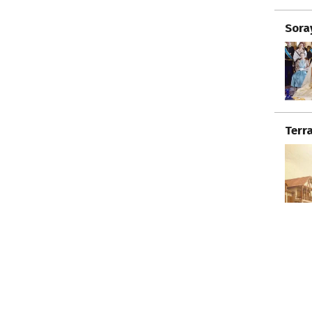
Sora
Terr