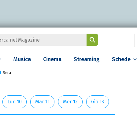
Musica
Cinema
Streaming
Schede
Sera
Lun 10
Mar 11
Mer 12
Gio 13