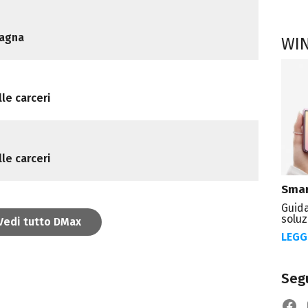
pagna
WI
lle carceri
lle carceri
Smar
Guida
soluz
Vedi tutto DMax
LEGG
Segu