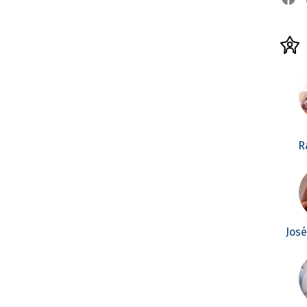
R
Jos