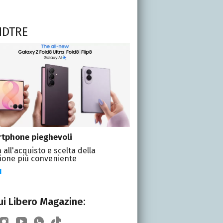
NDTRE
tphone pieghevoli
 all'acquisto e scelta della
ione più conveniente
I
i Libero Magazine: