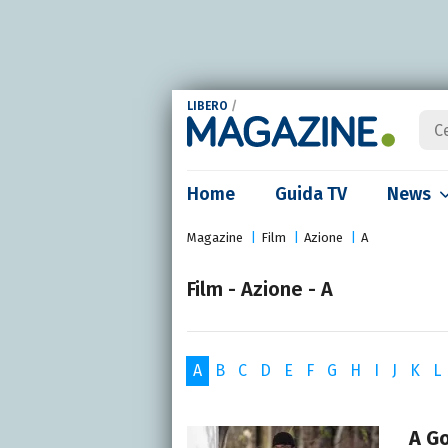
LIBERO
/
Home
Guida TV
News
Magazine
Film
Azione
A
Film - Azione - A
A
B
C
D
E
F
G
H
I
J
K
L
A G