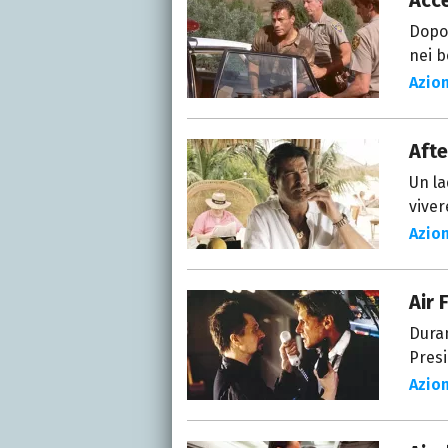
Acc
Dopo 
nei b
Azio
Afte
Un la
viver
Azio
Air 
Duran
Presi
Azio