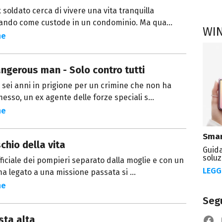
 soldato cerca di vivere una vita tranquilla
ando come custode in un condominio. Ma qua...
WI
ne
ngerous man - Solo contro tutti
sei anni in prigione per un crimine che non ha
sso, un ex agente delle forze speciali s...
ne
Smar
schio della vita
Guida
soluz
ficiale dei pompieri separato dalla moglie e con un
LEGG
a legato a una missione passata si ...
ne
Segu
sta alta