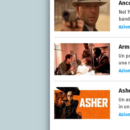
Anco
Nel 1
bande
Azio
Arma
Un po
una n
Azio
Ash
Un as
in un
Azio