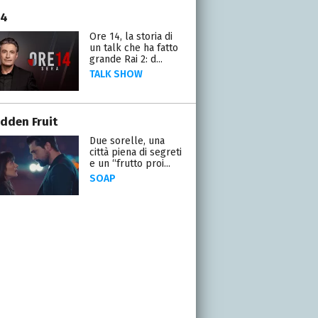
14
Ore 14, la storia di
un talk che ha fatto
grande Rai 2: d...
TALK SHOW
idden Fruit
Due sorelle, una
città piena di segreti
e un “frutto proi...
SOAP