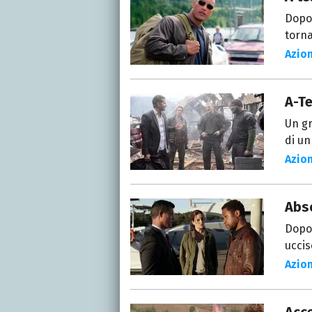
Dopo 
torna
Azio
A-T
Un gr
di un
Azio
Abs
Dopo 
uccis
Azio