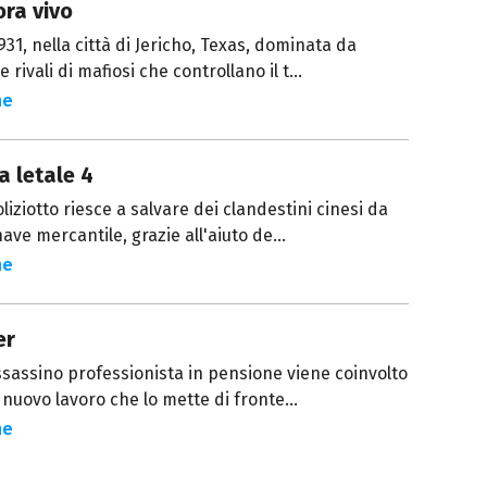
ra vivo
931, nella città di Jericho, Texas, dominata da
 rivali di mafiosi che controllano il t...
ne
 letale 4
liziotto riesce a salvare dei clandestini cinesi da
ave mercantile, grazie all'aiuto de...
ne
er
sassino professionista in pensione viene coinvolto
 nuovo lavoro che lo mette di fronte...
ne