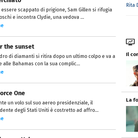
erchiato
Rita
essere scappato di prigione, Sam Gillen si rifugia
oschi e incontra Clydie, una vedova ...
ne
r the sunset
Il co
dro di diamanti si ritira dopo un ultimo colpo e va a
e alle Bahamas con la sua complic...
ne
Force One
La f
te un volo sul suo aereo presidenziale, il
dente degli Stati Uniti è costretto ad affro...
ne