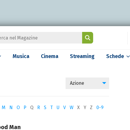
Musica
Cinema
Streaming
Schede
Azione
M
N
O
P
Q
R
S
T
U
V
W
X
Y
Z
0-9
ood Man