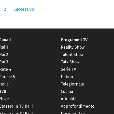
2
Successivo
Canali
Programmi TV
Rai 1
Reality Show
Rai 2
Talent Show
Rai 3
Talk Show
Rete 4
Serie TV
Canale 5
Fiction
Italia 1
Telegiornale
TV8
Cucina
Nove
Attualità
Stasera in TV Rai 1
Approfondimento
Stasera in TV Rai 2
Documentari