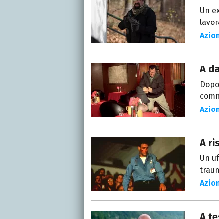
Un ex
lavor
Azio
A da
Dopo 
comme
Azio
A ri
Un uf
traum
Azio
A te