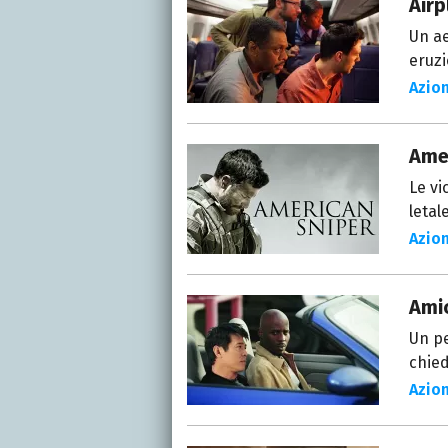
Airp
Un ae
eruzi
Azio
Ame
Le vi
letal
Azio
Amic
Un pe
chied
Azio