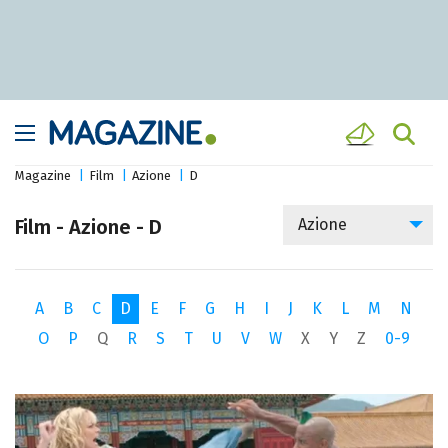
Magazine
Film
Azione
D
Film - Azione - D
Azione
A
B
C
D
E
F
G
H
I
J
K
L
M
N
O
P
Q
R
S
T
U
V
W
X
Y
Z
0-9