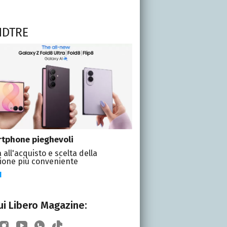
NDTRE
tphone pieghevoli
 all'acquisto e scelta della
ione più conveniente
I
i Libero Magazine: