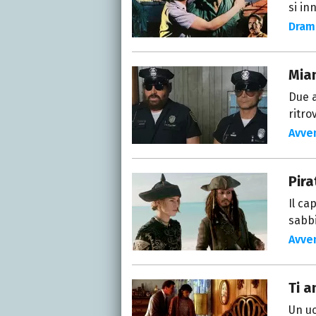
si in
Dram
Mia
Due a
ritro
Avve
Pira
Il ca
sabbi
Avve
Ti a
Un u