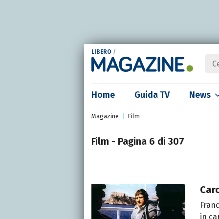
LIBERO
/
Home
Guida TV
News
Magazine
Film
Film - Pagina 6 di 307
Car
Franc
in ca