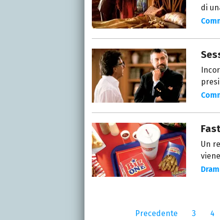
di un
Com
Ses
Incor
presi
Com
Fas
Un re
viene
Dram
Precedente
3
4