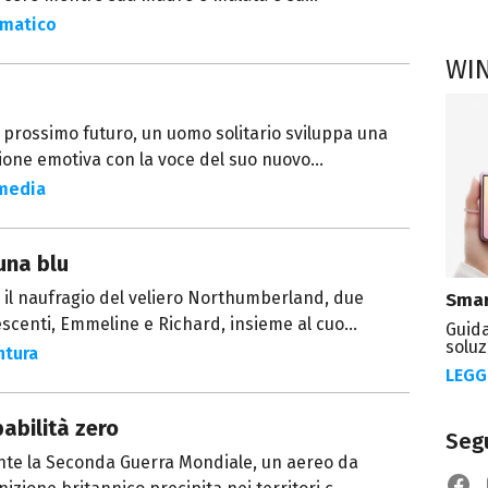
matico
WI
 prossimo futuro, un uomo solitario sviluppa una
ione emotiva con la voce del suo nuovo...
media
una blu
il naufragio del veliero Northumberland, due
Smar
scenti, Emmeline e Richard, insieme al cuo...
Guida
soluz
ntura
LEGG
abilità zero
Segu
nte la Seconda Guerra Mondiale, un aereo da