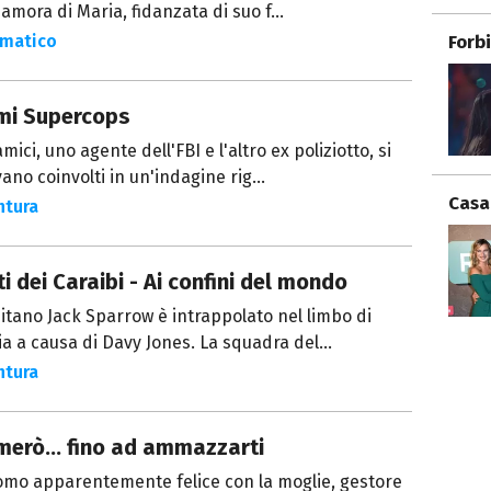
namora di Maria, fidanzata di suo f...
Forb
matico
mi Supercops
mici, uno agente dell'FBI e l'altro ex poliziotto, si
vano coinvolti in un'indagine rig...
Casa
ntura
ti dei Caraibi - Ai confini del mondo
pitano Jack Sparrow è intrappolato nel limbo di
a a causa di Davy Jones. La squadra del...
ntura
merò... fino ad ammazzarti
omo apparentemente felice con la moglie, gestore