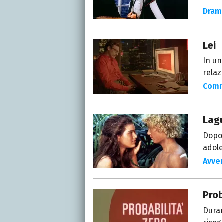
Dram
Lei
In un
relaz
Com
Lag
Dopo 
adole
Avve
Prob
Dura