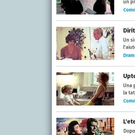
un pr
Com
Diri
Un si
l'aiu
Dram
Upto
Una g
la ta
Com
L'et
Dopo 