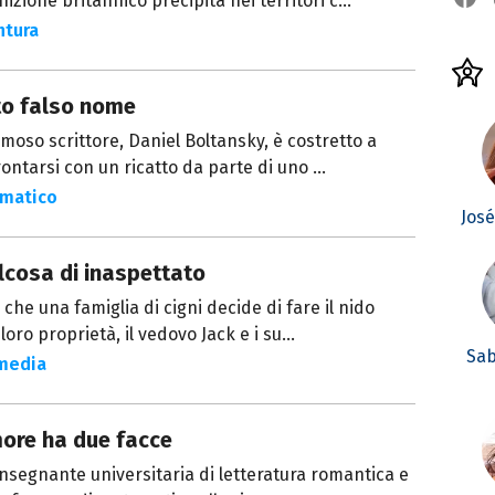
nizione britannico precipita nei territori c...
ntura
to falso nome
moso scrittore, Daniel Boltansky, è costretto a
ontarsi con un ricatto da parte di uno ...
matico
Jos
lcosa di inaspettato
che una famiglia di cigni decide di fare il nido
 loro proprietà, il vedovo Jack e i su...
Sab
media
more ha due facce
nsegnante universitaria di letteratura romantica e