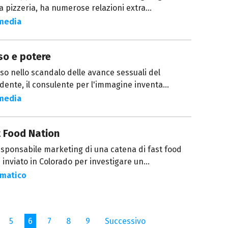
a pizzeria, ha numerose relazioni extra...
media
so e potere
so nello scandalo delle avance sessuali del
dente, il consulente per l'immagine inventa...
media
t Food Nation
sponsabile marketing di una catena di fast food
 inviato in Colorado per investigare un...
matico
5
6
7
8
9
Successivo