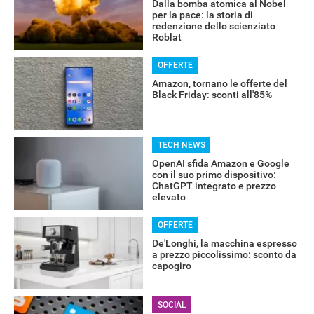
Dalla bomba atomica al Nobel
per la pace: la storia di
redenzione dello scienziato
Roblat
OFFERTE
Amazon, tornano le offerte del
Black Friday: sconti all'85%
TECH NEWS
OpenAI sfida Amazon e Google
con il suo primo dispositivo:
ChatGPT integrato e prezzo
elevato
OFFERTE
De'Longhi, la macchina espresso
a prezzo piccolissimo: sconto da
capogiro
RECENSIONI
SOCIAL