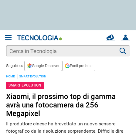
REGISTRATI
MAIL
ACCOUNT
Apri una nuova
MAIL
Cer
Seguici su:
Google Discover
Fonti preferite
AIUTO
HOME
SMART EVOLUTION
SMART EVOLUTION
Xiaomi, il prossimo top di gamma
avrà una fotocamera da 256
Megapixel
Il produttore cinese ha brevettato un nuovo sensore
fotografico dalla risoluzione sorprendente. Difficile dire