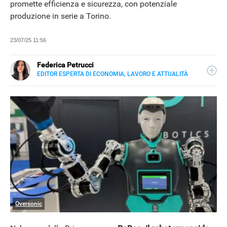
promette efficienza e sicurezza, con potenziale
produzione in serie a Torino.
23/07/25 11:56
Federica Petrucci
EDITOR ESPERTA DI ECONOMIA, LAVORO E ATTUALITÀ
E-
Nata ad Agrigento, laureata in Scienze Politiche presso
MAIL
l'Università di Palermo, scrivo di Economia e Lavoro, con
uno sguardo sull'attualità, i temi caldi e le nuove
tecnologie.
Oversonic
NEWS