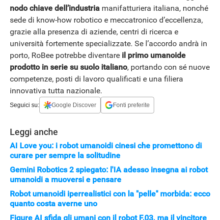
nodo chiave dell’industria
manifatturiera italiana, nonché
sede di know-how robotico e meccatronico d’eccellenza,
grazie alla presenza di aziende, centri di ricerca e
università fortemente specializzate. Se l’accordo andrà in
porto, RoBee potrebbe diventare
il primo umanoide
prodotto in serie su suolo italiano
, portando con sé nuove
competenze, posti di lavoro qualificati e una filiera
innovativa tutta nazionale.
Seguici su:
Google Discover
Fonti preferite
Leggi anche
AI Love you: i robot umanoidi cinesi che promettono di
curare per sempre la solitudine
Gemini Robotics 2 spiegato: l'IA adesso insegna ai robot
umanoidi a muoversi e pensare
Robot umanoidi iperrealistici con la "pelle" morbida: ecco
quanto costa averne uno
Figure AI sfida gli umani con il robot F.03, ma il vincitore