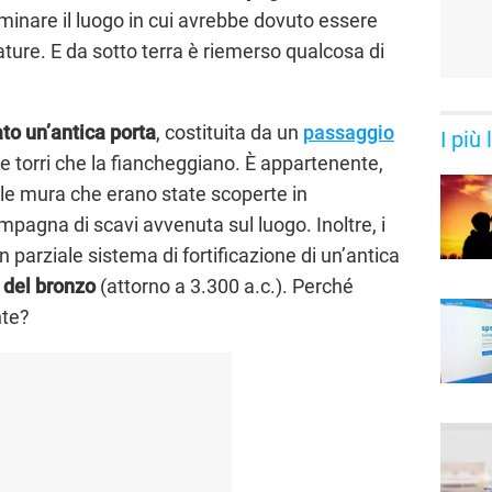
aminare il luogo in cui avrebbe dovuto essere
ture. E da sotto terra è riemerso qualcosa di
ato un’antica porta
, costituita da un
passaggio
I più
ue torri che la fiancheggiano. È appartenente,
lle mura che erano state scoperte in
pagna di scavi avvenuta sul luogo. Inoltre, i
n parziale sistema di fortificazione di un’antica
à del bronzo
(attorno a 3.300 a.c.). Perché
nte?