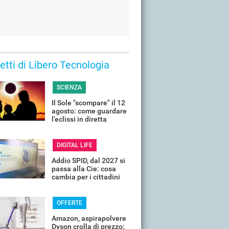
 letti di Libero Tecnologia
SCIENZA
Il Sole "scompare" il 12
agosto: come guardare
l'eclissi in diretta
streaming dall'Italia
DIGITAL LIFE
Addio SPID, dal 2027 si
passa alla Cie: cosa
cambia per i cittadini
OFFERTE
Amazon, aspirapolvere
Dyson crolla di prezzo: