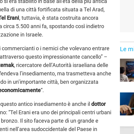
o si era stabilito in base all’età della più antica
ella di una città fortificata situata a Tel Arad,
Tel Erani
, tuttavia, è stata costruita ancora
 a circa 5.500 anni fa, spostando così indietro
zazione in Israele.
, i commercianti o i nemici che volevano entrare
Le mi
 attraverso questo impressionante cancello” –
ternak
, ricercatore dell’Autorità israeliana delle
difendeva l’insediamento, ma trasmetteva anche
do in un’importante città, ben organizzata
d economicamente
“.
 questo antico insediamento è anche il
dottor
no: “Tel Erani era uno dei principali centri urbani
 bronzo. Il sito faceva parte di un grande e
nti nell’area sudoccidentale del Paese in