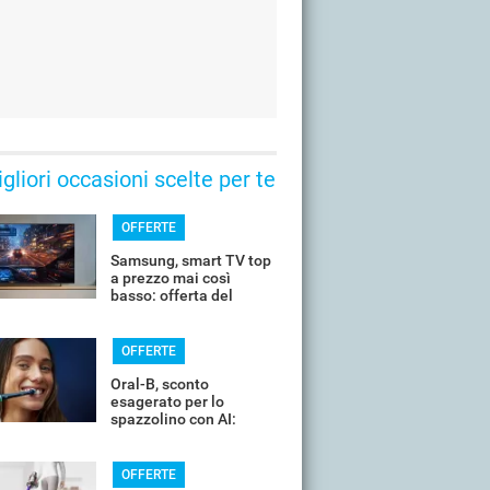
gliori occasioni scelte per te
OFFERTE
Samsung, smart TV top
a prezzo mai così
basso: offerta del
giorno
OFFERTE
Oral-B, sconto
esagerato per lo
spazzolino con AI:
costa pochissimo
OFFERTE