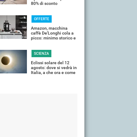
80% di sconto
OFFERTE
Amazon, macchina
caffè De'Longhi cola a
picco: minimo storico e
sconti all'80%
SCIENZA
Eclissi solare del 12
agosto: dove si vedrà in
Italia, a che ora e come
guardarla senza rischi