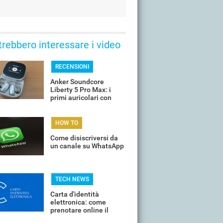
trebbero interessare i video
RECENSIONI
Anker Soundcore
Liberty 5 Pro Max: i
primi auricolari con
chip AI a bordo
HOW TO
Come disiscriversi da
un canale su WhatsApp
TECH NEWS
Carta d'identità
elettronica: come
prenotare online il
proprio appuntamento