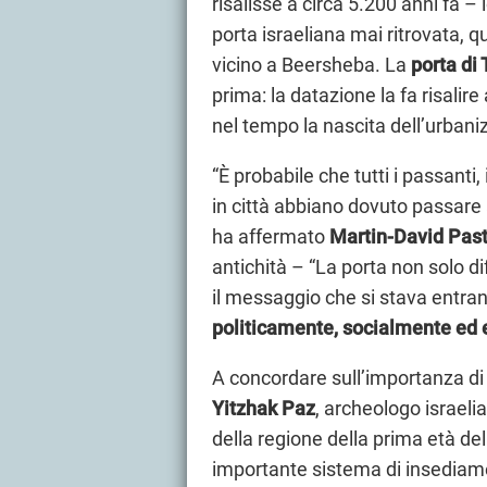
risalisse a circa 5.200 anni fa – l
porta israeliana mai ritrovata, qu
vicino a Beersheba. La
porta di 
prima: la datazione la fa risalire
nel tempo la nascita dell’urbaniz
“È probabile che tutti i passanti
in città abbiano dovuto passare
ha affermato
Martin-David Pas
antichità – “La porta non solo 
il messaggio che si stava entran
politicamente, socialmente e
A concordare sull’importanza di
Yitzhak Paz
, archeologo israelia
della regione della prima età del
importante sistema di insediame