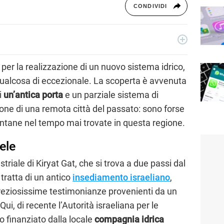
CONDIVIDI
iò che accade intorno a me, dedicando tanto tempo alla
 per la realizzazione di un nuovo sistema idrico,
qualcosa di eccezionale. La scoperta è avvenuta
i
un’antica porta
e un parziale sistema di
zione di una remota città del passato: sono forse
ontane nel tempo mai trovate in questa regione.
ele
triale di Kiryat Gat, che si trova a due passi dal
i tratta di un antico
insediamento israeliano
,
reziosissime testimonianze provenienti da un
i, di recente l’Autorità israeliana per le
o finanziato dalla locale
compagnia idrica