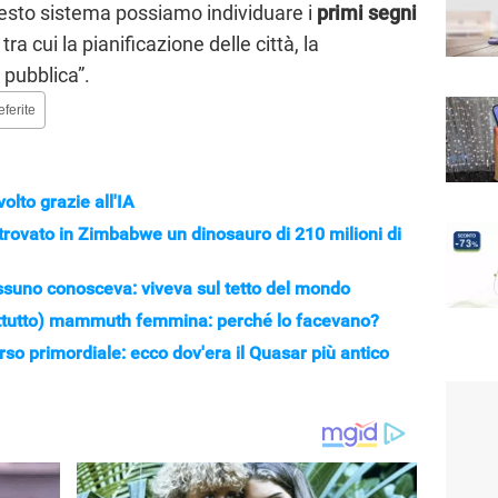
questo sistema possiamo individuare i
primi segni
, tra cui la pianificazione delle città, la
a pubblica”.
eferite
olto grazie all'IA
trovato in Zimbabwe un dinosauro di 210 milioni di
essuno conosceva: viveva sul tetto del mondo
rattutto) mammuth femmina: perché lo facevano?
erso primordiale: ecco dov'era il Quasar più antico