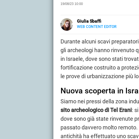
19/08/23 10:00
Giulia Sbaffi
WEB CONTENT EDITOR
E-
Appassionata di belle storie e di viaggi, scrivo da quando ne ho memoria. Curiosa per natura,
MAIL
mi piace tenermi informata su c
Durante alcuni scavi preparatori
LINKEDIN
lettura (meglio se su carta).
gli archeologi hanno rinvenuto 
in Israele, dove sono stati trovat
fortificazione costruito a prote
le prove di urbanizzazione più l
Nuova scoperta in Isra
Siamo nei pressi della zona indus
sito archeologico di Tel Erani
: s
dove sono già state rinvenute p
passato davvero molto remoto. Qu
antichità ha effettuato uno scav