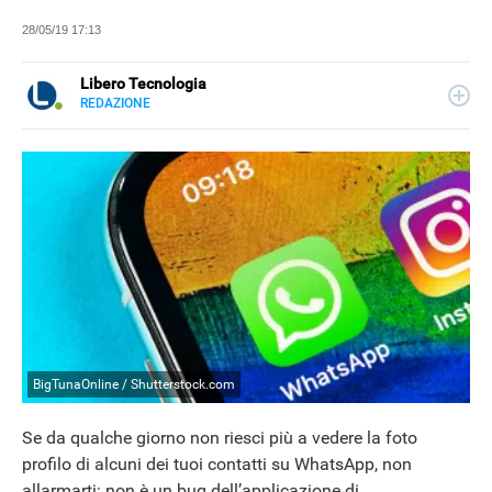
28/05/19 17:13
Libero Tecnologia
REDAZIONE
E-
Libero Tecnologia si occupa di tecnologia a 360°: novità e
MAIL
tendenze dal mondo tech, approfondimenti, guide e
tutorial, per un pubblico di principianti e di esperti, di
utenti privati, di PMI e professionisti. Qui trovate i nostri
articoli sul mondo Android e Apple, app e social, audio e
video, smartphone e wearable, domotica e gadget.
BigTunaOnline / Shutterstock.com
Se da qualche giorno non riesci più a vedere la foto
NEWS
profilo di alcuni dei tuoi contatti su WhatsApp, non
allarmarti: non è un bug dell’applicazione di