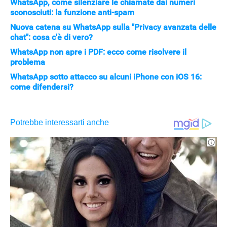
WhatsApp, come silenziare le chiamate dai numeri
sconosciuti: la funzione anti-spam
Nuova catena su WhatsApp sulla "Privacy avanzata delle
chat": cosa c'è di vero?
WhatsApp non apre i PDF: ecco come risolvere il
problema
WhatsApp sotto attacco su alcuni iPhone con iOS 16:
come difendersi?