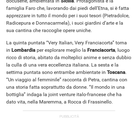
docuserie, ambientata in
Sicilia
. Protagonista è la
famiglia Faro che, lavorando dai piedi dell’Etna, si è fatta
apprezzare in tutto il mondo per i suoi tesori (Pietradolce,
Radicepura e Donnacarmela), i suoi giardini d’arte e la
sua cantina che raccoglie opere uniche.
La quinta puntata “Very Italian, Very Franciacorta” torna
in
Lombardia
per esplorare meglio la
Franciacorta
, luogo
ricco di storia, abitato da molteplici anime e senza dubbio
la culla di una vera eccellenza italiana. La sesta e la
settima puntata sono entrambe ambientate in
Toscana
.
“Un viaggio al femminile” racconta di Petra, cantina con
una storia fatta soprattutto da donne. “Il mondo in una
bottiglia” indaga la joint venture italo-francese che ha
dato vita, nella Maremma, a Rocca di Frassinello.