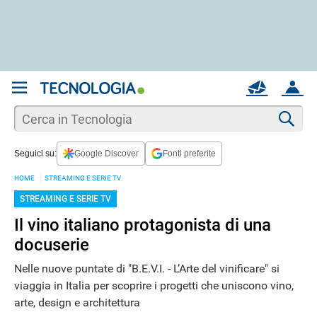
REGISTRATI
MAIL
ACCOUNT
Apri una nuova
MAIL
Cer
Seguici su:
Google Discover
Fonti preferite
AIUTO
HOME
STREAMING E SERIE TV
STREAMING E SERIE TV
Il vino italiano protagonista di una
docuserie
Nelle nuove puntate di "B.E.V.I. - L’Arte del vinificare" si
viaggia in Italia per scoprire i progetti che uniscono vino,
arte, design e architettura