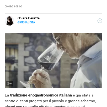
09/09/23 09:00
Chiara Beretta
GIORNALISTA
LINKEDIN
Chiara Beretta è giornalista professionista e collabora
con testate nazionali, online e cartacee. Su Libero
Tecnologia scrive di serie tv, film e spettacolo.
Sky
La
tradizione enogastronomica italiana
è già stata al
centro di tanti progetti per il piccolo e grande schermo,
alcuni con un taglio più documentaristico e altri