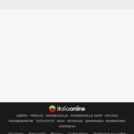
LIBERO
VIRGILIO
PAGINEGIALLE
PAGINEGIALLE SHOP
PGCASA
PAGINEBIANCHE
TUTTOCITTÀ
DILEI
SIVIAGGIA
QUIFINANZA
BUONISSIMO
SUPEREVA
Chi siamo
Note Legali
Privacy
Cookie Policy
Preferenze sui cookie