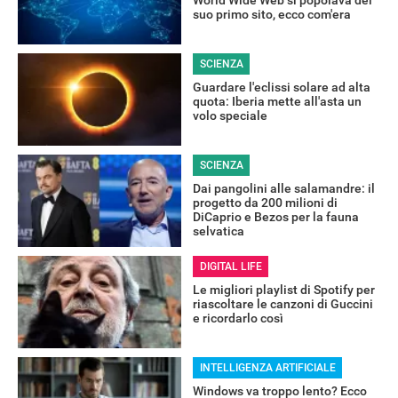
World Wide Web si popolava del
suo primo sito, ecco com'era
SCIENZA
Guardare l'eclissi solare ad alta
quota: Iberia mette all'asta un
volo speciale
SCIENZA
Dai pangolini alle salamandre: il
progetto da 200 milioni di
DiCaprio e Bezos per la fauna
selvatica
DIGITAL LIFE
Le migliori playlist di Spotify per
riascoltare le canzoni di Guccini
e ricordarlo così
INTELLIGENZA ARTIFICIALE
Windows va troppo lento? Ecco