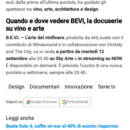
sud, dalla prima all’ultima puntata, ha guidato gli
spettatori tra
vino, arte, architettura e design
.
Quando e dove vedere BEVI, la docuserie
su vino e arte
B.E.V.I. – L’arte del vinificare
, prodotta da ArtLouder con il
contributo di Winearound e in collaborazione con Vinitaly
and The City, va in onda
a partire da martedì 12
settembre
alle 20.40
su Sky Arte
e
in streaming su NOW
.
È disponibile on demand. È prevista l’uscita di una nuova
puntata a settimana, sempre alle 20.40.
Design
Documentari
Innovazione
Serie tv
Seguici su:
Google Discover
Fonti preferite
Leggi anche
APPLE
Beats Solo 4, cuffie on-ear al 40% di sconto: risparmio