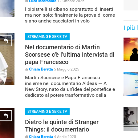
di
Luca Incoronato
12 Ottobre 2025
I pipistrelli si cibano soprattutto di insetti
ma non solo: finalmente la prova di come
siano anche cacciatori in volo
I più
STREAMING E SERIE TV
Nel documentario di Martin
Scorsese c'è l’ultima intervista di
papa Francesco
di
Chiara Beretta
5 Maggio 2025
Martin Scorsese e Papa Francesco
insieme nel documentario Aldeas — A
New Story, nato da un’idea del pontefice e
dedicato al potere trasformativo della
creatività
STREAMING E SERIE TV
Dietro le quinte di Stranger
Things: il documentario
di
Chiara Beretta
4 Aprile 2025