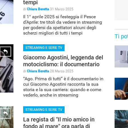
tempi
di
Chiara Beretta
31 Marzo 2025
Il 1° aprile 2025 si festeggia il Pesce
d’Aprile: tre titoli da vedere in streaming
per godersi da spettatori alcuni degli
scherzi migliori di tutti i tempi
Ti po
STREAMING E SERIE TV
Giacomo Agostini, leggenda del
motociclismo: il documentario
di
Chiara Beretta
28 Marzo 2025
“Ago. Prima di tutti” è il documentario in
cui Giacomo Agostini racconta la sua
storia e la sua carriera: quando e come
vederlo, anche in streaming
STREAMING E SERIE TV
La regista di "Il mio amico in
fondo al mare" ora parla di