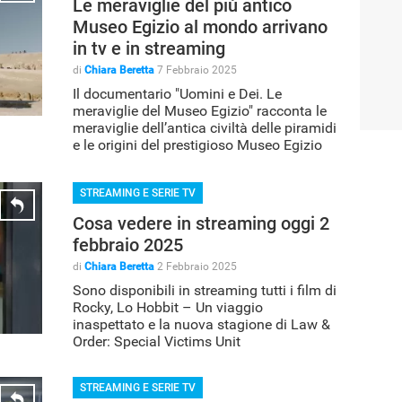
Le meraviglie del più antico
Museo Egizio al mondo arrivano
in tv e in streaming
di
Chiara Beretta
7 Febbraio 2025
Il documentario "Uomini e Dei. Le
meraviglie del Museo Egizio" racconta le
meraviglie dell’antica civiltà delle piramidi
e le origini del prestigioso Museo Egizio
di Torino
STREAMING E SERIE TV
Cosa vedere in streaming oggi 2
febbraio 2025
di
Chiara Beretta
2 Febbraio 2025
Sono disponibili in streaming tutti i film di
Rocky, Lo Hobbit – Un viaggio
inaspettato e la nuova stagione di Law &
Order: Special Victims Unit
STREAMING E SERIE TV