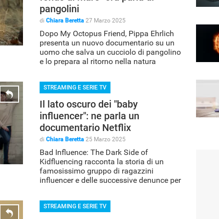
pangolini
di
Chiara Beretta
27 Marzo 2025
Dopo My Octopus Friend, Pippa Ehrlich
presenta un nuovo documentario su un
uomo che salva un cucciolo di pangolino
e lo prepara al ritorno nella natura
selvaggia
STREAMING E SERIE TV
Il lato oscuro dei "baby
influencer": ne parla un
documentario Netflix
di
Chiara Beretta
25 Marzo 2025
Bad Influence: The Dark Side of
Kidfluencing racconta la storia di un
famosissimo gruppo di ragazzini
influencer e delle successive denunce per
sfruttamenti e abusi
STREAMING E SERIE TV