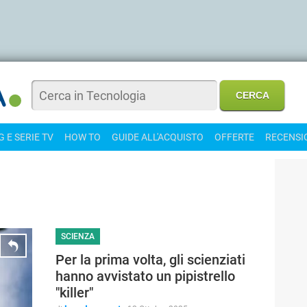
 E SERIE TV
HOW TO
GUIDE ALL'ACQUISTO
OFFERTE
RECENSI
SCIENZA
Per la prima volta, gli scienziati
hanno avvistato un pipistrello
"killer"