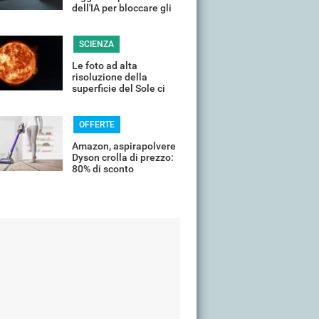
dell'IA per bloccare gli
attacchi hacker
SCIENZA
Le foto ad alta
risoluzione della
superficie del Sole ci
rivelano i suoi segreti
più suggestivi
OFFERTE
Amazon, aspirapolvere
Dyson crolla di prezzo:
80% di sconto