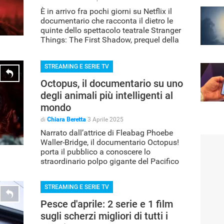
È in arrivo fra pochi giorni su Netflix il
documentario che racconta il dietro le
quinte dello spettacolo teatrale Stranger
Things: The First Shadow, prequel della
serie tv
STREAMING E SERIE TV
Octopus, il documentario su uno
degli animali più intelligenti al
mondo
di
Chiara Beretta
3 Aprile 2025
Narrato dall’attrice di Fleabag Phoebe
Waller-Bridge, il documentario Octopus!
porta il pubblico a conoscere lo
straordinario polpo gigante del Pacifico
STREAMING E SERIE TV
Pesce d'aprile: 2 serie e 1 film
sugli scherzi migliori di tutti i