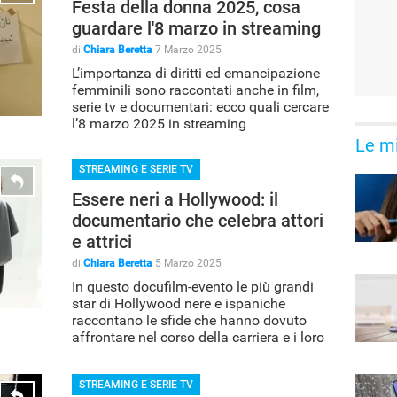
Festa della donna 2025, cosa
guardare l'8 marzo in streaming
di
Chiara Beretta
7 Marzo 2025
L’importanza di diritti ed emancipazione
femminili sono raccontati anche in film,
serie tv e documentari: ecco quali cercare
l’8 marzo 2025 in streaming
Le mi
STREAMING E SERIE TV
Essere neri a Hollywood: il
documentario che celebra attori
e attrici
di
Chiara Beretta
5 Marzo 2025
In questo docufilm-evento le più grandi
star di Hollywood nere e ispaniche
raccontano le sfide che hanno dovuto
affrontare nel corso della carriera e i loro
più grandi successi
STREAMING E SERIE TV