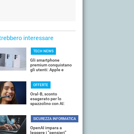
trebbero interessare
TECH NEWS
Gli smartphone
premium conquistano
gli utenti: Apple e
Samsung dominano
OFFERTE
Oral-B, sconto
esagerato per lo
spazzolino con AI:
costa pochissimo
SICUREZZA INFORMATICA
OpenAI impara a
leggere i "pensieri"