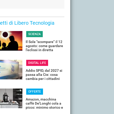
 letti di Libero Tecnologia
SCIENZA
Il Sole "scompare" il 12
agosto: come guardare
l'eclissi in diretta
streaming dall'Italia
DIGITAL LIFE
Addio SPID, dal 2027 si
passa alla Cie: cosa
cambia per i cittadini
OFFERTE
Amazon, macchina
caffè De'Longhi cola a
picco: minimo storico e
sconti all'80%