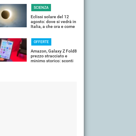
SCIENZA
Eclissi solare del 12
agosto: dove si vedrà in
Italia, a che ora e come
guardarla senza rischi
OFFERTE
Amazon, Galaxy Z Fold8
prezzo stracciato e
minimo storico: sconti
all'85%