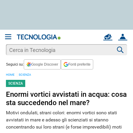
REGISTRATI
MAIL
ACCOUNT
Apri una nuova
MAIL
Cer
Seguici su:
Google Discover
Fonti preferite
AIUTO
HOME
SCIENZA
SCIENZA
Enormi vortici avvistati in acqua: cosa
sta succedendo nel mare?
Motivi ondulati, strani colori: enormi vortici sono stati
avvistati in mare e adesso gli scienziati si stanno
concentrando sui loro strani (e forse imprevedibili) moti