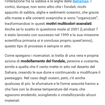
l’interazione fra la sabbia e le alghe delle
Bahamas
. I
vortici, dunque, non sono altro che i fondali, ricchi
appunto di sabbia, alghe e sedimenti oceanici, che grazie
alle maree e alle correnti oceaniche si sono “organizzati”,
trasformandosi in questi
motivi multicolori scanalati
.
Anche se lo scatto in questione risale al 2001 (Landsat 7
è stato lanciato con successo nel 1999 e la sua missione
scientifica primaria si è conclusa proprio quest’anno),
questo tipo di processo è sempre in atto.
Come spiegano i ricercatori, si tratta di una vera e propria
azione di
modellamento del fondale,
perenne e costante,
simile a quella che il vento mette in atto nel deserto del
Sahara, creando le sue dune e continuando a modificare il
paesaggio. Nel caso degli oceani, però, c’è anche
qualcosa di più: le sfumature e le forme assunte hanno a
che fare con le diverse temperature del mare, che
agiscono erodendo, sciogliendo o cristallizzando alcuni
materiali.