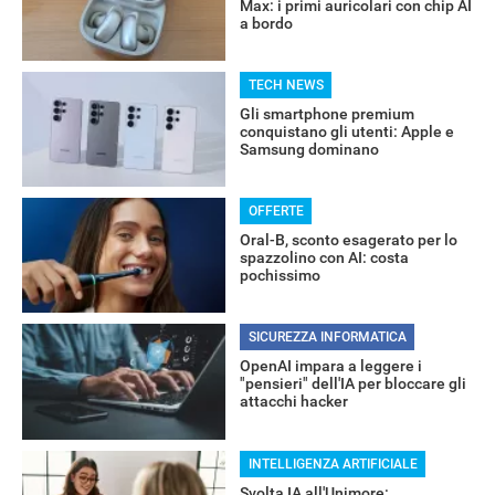
Max: i primi auricolari con chip AI
a bordo
TECH NEWS
Gli smartphone premium
conquistano gli utenti: Apple e
Samsung dominano
OFFERTE
Oral-B, sconto esagerato per lo
spazzolino con AI: costa
pochissimo
RECENSIONI
SICUREZZA INFORMATICA
OpenAI impara a leggere i
"pensieri" dell'IA per bloccare gli
attacchi hacker
INTELLIGENZA ARTIFICIALE
Svolta IA all'Unimore: