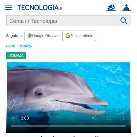
REGISTRATI
MAIL
ACCOUNT
Apri una nuova
MAIL
Cer
Seguici su:
Google Discover
Fonti preferite
AIUTO
HOME
SCIENZA
SCIENZA