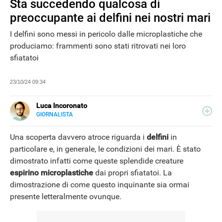
Sta succedendo qualcosa di
preoccupante ai delfini nei nostri mari
I delfini sono messi in pericolo dalle microplastiche che
produciamo: frammenti sono stati ritrovati nei loro
sfiatatoi
23/10/24 09:34
Luca Incoronato
GIORNALISTA
E-
Giornalista pubblicista ed esperto copywriter, ho
MAIL
accumulato esperienze in TV, redazioni giornalistiche
Una scoperta davvero atroce riguarda i
delfini
in
LINKEDIN
fisiche e online, così come in TV, come autore, giornalista
particolare e, in generale, le condizioni dei mari. È stato
e copywriter. Per Libero Tecnologia scrivo nella sezione
dimostrato infatti come queste splendide creature
Scienza.
espirino microplastiche
dai propri sfiatatoi. La
dimostrazione di come questo inquinante sia ormai
NEWS
presente letteralmente ovunque.