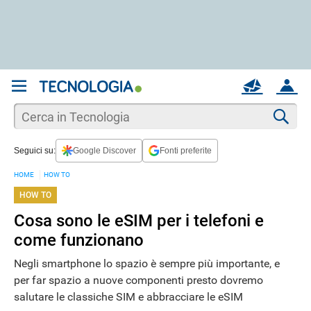
REGISTRATI
MAIL
ACCOUNT
Apri una nuova
MAIL
Cer
Seguici su:
Google Discover
Fonti preferite
AIUTO
HOME
HOW TO
HOW TO
Cosa sono le eSIM per i telefoni e
come funzionano
Negli smartphone lo spazio è sempre più importante, e
per far spazio a nuove componenti presto dovremo
salutare le classiche SIM e abbracciare le eSIM