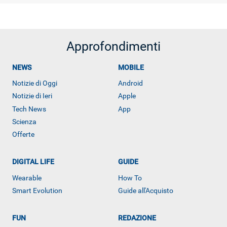
Approfondimenti
NEWS
MOBILE
Notizie di Oggi
Android
Notizie di Ieri
Apple
Tech News
App
Scienza
Offerte
DIGITAL LIFE
GUIDE
Wearable
How To
Smart Evolution
Guide all'Acquisto
Libero Tecnologia è un prodotto Italiaonline
FUN
REDAZIONE