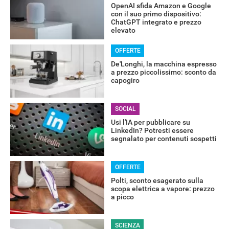
OpenAI sfida Amazon e Google
con il suo primo dispositivo:
ChatGPT integrato e prezzo
elevato
OFFERTE
De'Longhi, la macchina espresso
a prezzo piccolissimo: sconto da
capogiro
SOCIAL
Usi l'IA per pubblicare su
LinkedIn? Potresti essere
segnalato per contenuti sospetti
OFFERTE
Polti, sconto esagerato sulla
scopa elettrica a vapore: prezzo
a picco
SCIENZA