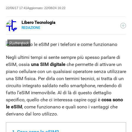
22/06/17 17:41
Aggiornato:
22/08/24 16:22
Libero Tecnologia
REDAZIONE
E-
Libero Tecnologia si occupa di tecnologia a 360°: novità e
MAIL
tendenze dal mondo tech, approfondimenti, guide e
Shutterstock
tutorial, per un pubblico di principianti e di esperti, di
utenti privati, di PMI e professionisti. Qui trovate i nostri
articoli sul mondo Android e Apple, app e social, audio e
Negli ultimi tempi si sente sempre più spesso parlare di
video, smartphone e wearable, domotica e gadget.
eSIM, ossia
una SIM digitale
che permette di attivare un
piano cellulare con un qualsiasi operatore senza utilizzare
una SIM fisica. Per dirla con termini tecnici, si tratta di un
circuito integrato saldato nello smartphone, rendendo di
fatto l’eSIM irremovibile. Al di là di questo dettaglio
specifico, quello che ci interessa capire oggi è
cosa sono
le eSIM
, come funzionano e quali sono i vantaggi che
derivano dal loro utilizzo.
Cosa sono le eSIM?