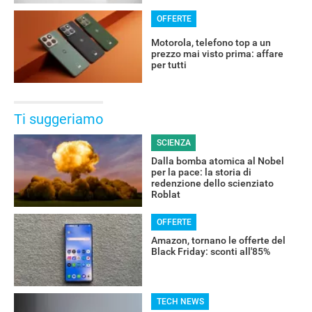
OFFERTE
Motorola, telefono top a un
prezzo mai visto prima: affare
per tutti
Ti suggeriamo
SCIENZA
Dalla bomba atomica al Nobel
per la pace: la storia di
redenzione dello scienziato
Roblat
OFFERTE
Amazon, tornano le offerte del
Black Friday: sconti all'85%
TECH NEWS