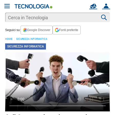
REGISTRATI
MAIL
ACCOUNT
Apri una nuova
MAIL
Cer
Seguici su:
Google Discover
Fonti preferite
AIUTO
HOME
SICUREZZA INFORMATICA
SICUREZZA INFORMATICA