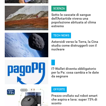
SCIENZA
Sotto le cascate di sangue
dell'Antartide viveva una
popolazione abituata al clima
estremo
TECH NEWS
Asteroidi verso la Terra, la Cina
studia come distruggerli con il
nucleare
IT-Wallet diventa obbligatorio
per la Pa: cosa cambia e le date
da segnare
OFFERTE
RECENSIONI
Prezzo crollato sul robot smart
che aspira e lava: super 73% di
sconto