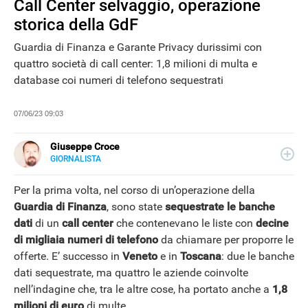
Call Center selvaggio, operazione
storica della GdF
Guardia di Finanza e Garante Privacy durissimi con
quattro società di call center: 1,8 milioni di multa e
database coi numeri di telefono sequestrati
07/06/23 09:03
Giuseppe Croce
GIORNALISTA
LINKEDIN
Peppe Croce, giornalista dal 2008, si occupa di device
elettronici e nuove tecnologie applicate al mondo
Per la prima volta, nel corso di un’operazione della
automotive. È entrato in Libero Tecnologia nel 2018.
Guardia di Finanza
, sono state
sequestrate le banche
dati
di un
call center
che contenevano le liste con
decine
di migliaia numeri di telefono
da chiamare per proporre le
NEWS
offerte. E’ successo in
Veneto
e in
Toscana
: due le banche
dati sequestrate, ma quattro le aziende coinvolte
nell’indagine che, tra le altre cose, ha portato anche a
1,8
milioni di euro
di multe.