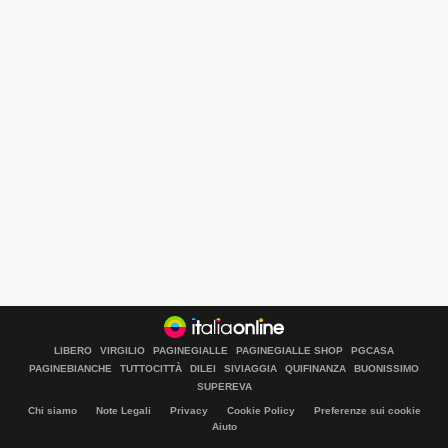
LIBERO
VIRGILIO
PAGINEGIALLE
PAGINEGIALLE SHOP
PGCASA
PAGINEBIANCHE
TUTTOCITTÀ
DILEI
SIVIAGGIA
QUIFINANZA
BUONISSIMO
Libero Tecnologia è un prodotto Italiaonline
SUPEREVA
Chi siamo
Note Legali
Privacy
Cookie Policy
Preferenze sui cookie
Aiuto