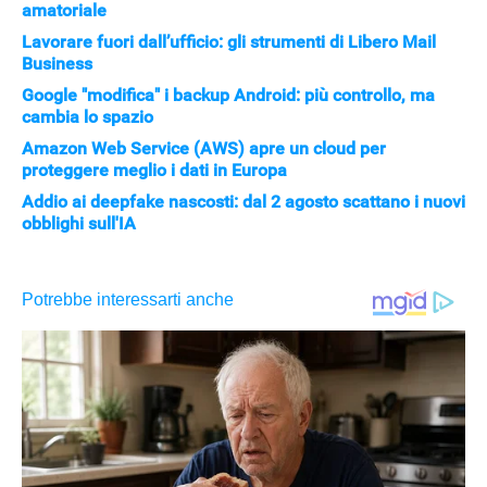
amatoriale
Lavorare fuori dall’ufficio: gli strumenti di Libero Mail
Business
Google "modifica" i backup Android: più controllo, ma
cambia lo spazio
Amazon Web Service (AWS) apre un cloud per
proteggere meglio i dati in Europa
Addio ai deepfake nascosti: dal 2 agosto scattano i nuovi
obblighi sull'IA