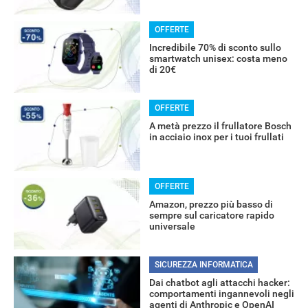
OFFERTE
Incredibile 70% di sconto sullo
smartwatch unisex: costa meno
di 20€
RECENSIONI
OFFERTE
A metà prezzo il frullatore Bosch
in acciaio inox per i tuoi frullati
OFFERTE
Amazon, prezzo più basso di
sempre sul caricatore rapido
universale
SICUREZZA INFORMATICA
Dai chatbot agli attacchi hacker:
comportamenti ingannevoli negli
agenti di Anthropic e OpenAI