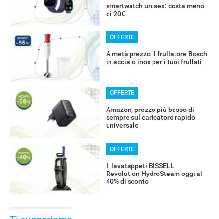
smartwatch unisex: costa meno
di 20€
OFFERTE
A metà prezzo il frullatore Bosch
in acciaio inox per i tuoi frullati
OFFERTE
Amazon, prezzo più basso di
sempre sul caricatore rapido
universale
OFFERTE
Il lavatappeti BISSELL
Revolution HydroSteam oggi al
40% di sconto