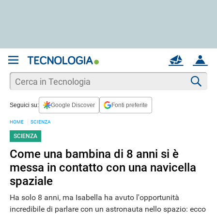
REGISTRATI
MAIL
ACCOUNT
Apri una nuova
MAIL
Cer
Seguici su:
Google Discover
Fonti preferite
AIUTO
HOME
SCIENZA
SCIENZA
Come una bambina di 8 anni si è
messa in contatto con una navicella
spaziale
Ha solo 8 anni, ma Isabella ha avuto l'opportunità
incredibile di parlare con un astronauta nello spazio: ecco