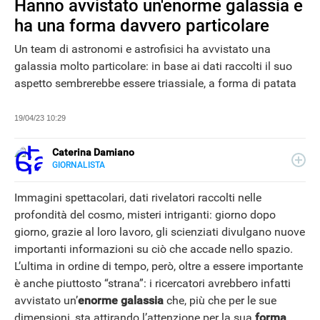
Hanno avvistato un'enorme galassia e
ha una forma davvero particolare
Un team di astronomi e astrofisici ha avvistato una
galassia molto particolare: in base ai dati raccolti il suo
aspetto sembrerebbe essere triassiale, a forma di patata
19/04/23 10:29
Caterina Damiano
GIORNALISTA
E-
Giornalista, content editor e seo copywriter: per lavoro
MAIL
scrive e ottimizza i contenuti per i motori di ricerca. Dal
Immagini spettacolari, dati rivelatori raccolti nelle
LINKEDIN
2022 collabora con Libero Tecnologia per la sezione
profondità del cosmo, misteri intriganti: giorno dopo
Scienza.
giorno, grazie al loro lavoro, gli scienziati divulgano nuove
importanti informazioni su ciò che accade nello spazio.
NEWS
L’ultima in ordine di tempo, però, oltre a essere importante
è anche piuttosto “strana”: i ricercatori avrebbero infatti
avvistato un’
enorme galassia
che, più che per le sue
dimensioni, sta attirando l’attenzione per la sua
forma