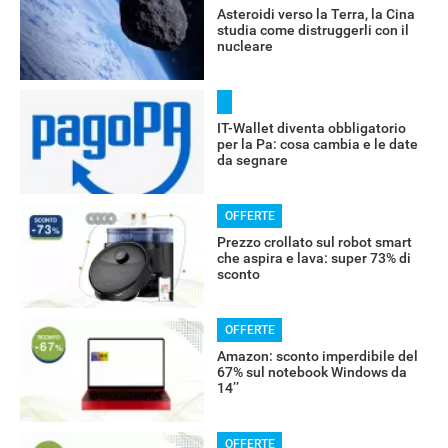
Asteroidi verso la Terra, la Cina
studia come distruggerli con il
nucleare
IT-Wallet diventa obbligatorio
per la Pa: cosa cambia e le date
da segnare
OFFERTE
Prezzo crollato sul robot smart
che aspira e lava: super 73% di
sconto
OFFERTE
Amazon: sconto imperdibile del
67% sul notebook Windows da
14’’
OFFERTE