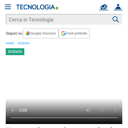
REGISTRATI
MAIL
ACCOUNT
Apri una nuova
MAIL
Cer
Seguici su:
Google Discover
Fonti preferite
AIUTO
HOME
SCIENZA
SCIENZA