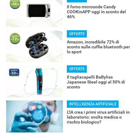
RECENSIONI
Il forno microonde Candy
COOKinAPP oggi in sconto del
46%
OFFERTE
Amazon, incredibile 72% di
sconto sulle cuffie bluetooth per
lo sport
OFFERTE
Il tagliacapelli BaByliss
Japanese Steel oggi al 50% di
sconto
INTELLIGENZA ARTIFICIALE
L'IA crea i primi virus artificiali in
laboratorio: svolta medica o
rischio biologico?