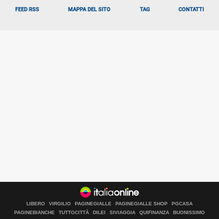
FEED RSS
MAPPA DEL SITO
TAG
CONTATTI
LIBERO
VIRGILIO
PAGINEGIALLE
PAGINEGIALLE SHOP
PGCASA
PAGINEBIANCHE
TUTTOCITTÀ
DILEI
SIVIAGGIA
QUIFINANZA
BUONISSIMO