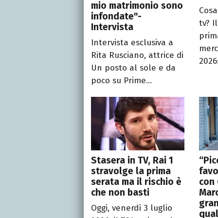
mio matrimonio sono
Cosa
infondate"-
tv? I
Intervista
prim
Intervista esclusiva a
merc
Rita Rusciano, attrice di
2026:
Un posto al sole e da
poco su Prime...
Stasera in TV, Rai 1
“Pic
stravolge la prima
favo
serata ma il rischio è
con 
che non basti
Mar
gra
Oggi, venerdì 3 luglio
qual