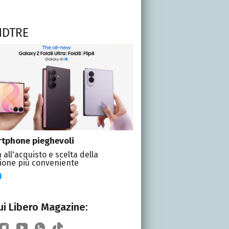
NDTRE
tphone pieghevoli
 all'acquisto e scelta della
ione più conveniente
I
i Libero Magazine: