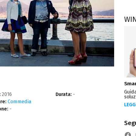
WI
Smar
Guida
:
2016
Durata:
-
soluz
re:
Commedia
LEGG
one:
-
Segu