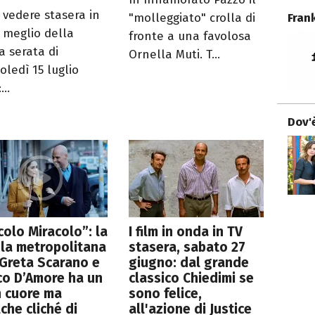
 vedere stasera in
Fran
"molleggiato" crolla di
l meglio della
fronte a una favolosa
a serata di
Ornella Muti. T...
oledì 15 luglio
...
Dov'è
colo Miracolo”: la
I film in onda in TV
la metropolitana
stasera, sabato 27
Greta Scarano e
giugno: dal grande
co D’Amore ha un
classico Chiedimi se
n cuore ma
sono felice,
che cliché di
all'azione di Justice