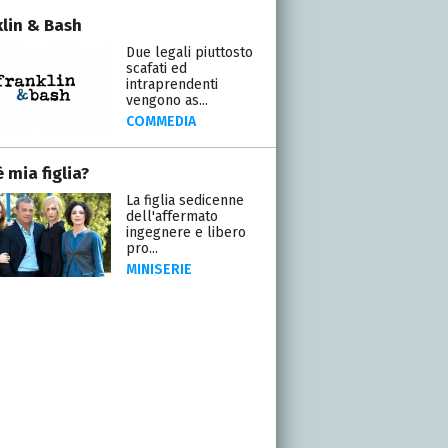
klin & Bash
Due legali piuttosto
scafati ed
intraprendenti
vengono as...
COMMEDIA
 mia figlia?
La figlia sedicenne
dell'affermato
ingegnere e libero
pro...
MINISERIE