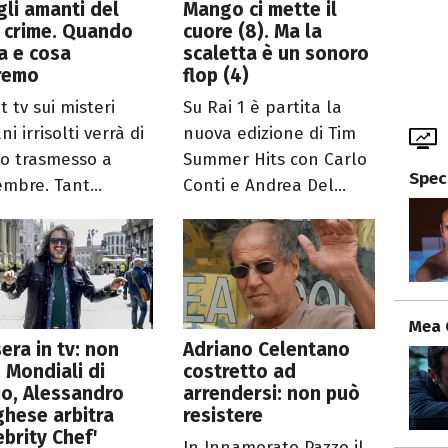
gli amanti del
Mango ci mette il
 crime. Quando
cuore (8). Ma la
ia e cosa
scaletta è un sonoro
remo
flop (4)
lt tv sui misteri
Su Rai 1 è partita la
ani irrisolti verrà di
nuova edizione di Tim
o trasmesso a
Summer Hits con Carlo
Spec
embre. Tant...
Conti e Andrea Del...
Mea 
era in tv: non
Adriano Celentano
 Mondiali di
costretto ad
io, Alessandro
arrendersi: non può
hese arbitra
resistere
ebrity Chef'
In Innamorato Pazzo il