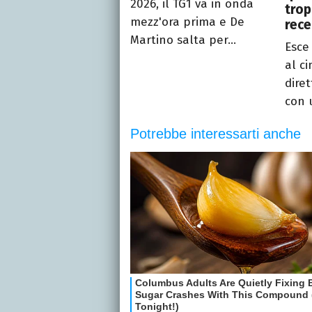
2026, il TG1 va in onda
trop
mezz'ora prima e De
rec
Martino salta per...
Esce
al c
dire
con 