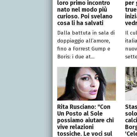
loro primo incontro
per 
nato nel modo più
true
curioso. Poi svelano
iniz
cosa li ha salvati
ved
Dalla battuta in sala di
Il cu
doppiaggio all’amore,
itali
fino a Forrest Gump e
nuov
Boris: i due at...
sett
Rita Rusciano: "Con
Stas
Un Posto al Sole
solo
possiamo aiutare chi
calc
vive relazioni
Borg
tossiche. Le voci sul
'Cel