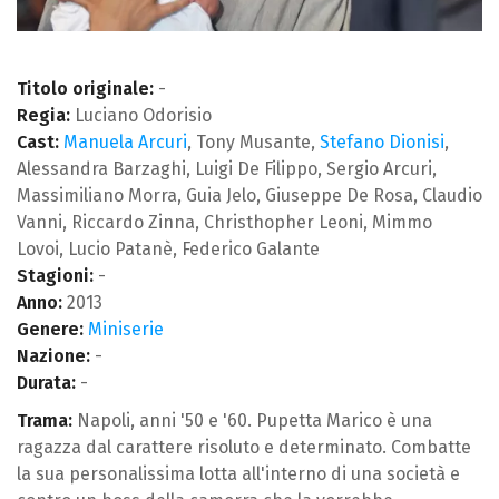
Titolo originale:
-
Regia:
Luciano Odorisio
Cast:
Manuela Arcuri
, Tony Musante,
Stefano Dionisi
,
Alessandra Barzaghi, Luigi De Filippo, Sergio Arcuri,
Massimiliano Morra, Guia Jelo, Giuseppe De Rosa, Claudio
Vanni, Riccardo Zinna, Christhopher Leoni, Mimmo
Lovoi, Lucio Patanè, Federico Galante
Stagioni:
-
Anno:
2013
Genere:
Miniserie
Nazione:
-
Durata:
-
Trama:
Napoli, anni '50 e '60. Pupetta Marico è una
ragazza dal carattere risoluto e determinato. Combatte
la sua personalissima lotta all'interno di una società e