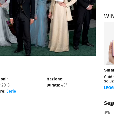
WI
Smar
Guida
oni:
-
Nazione:
-
soluz
:
2013
Durata:
45"
LEGG
re:
Serie
Segu