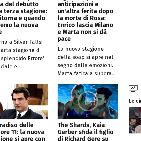
a del debutto
anticipazioni e
a terza stagione:
un'altra ferita dopo
ritorna e quando
la morte di Rosa:
remo la nuova
Enrico lascia Milano
e
e Marta non si dà
pace
rna a Silver Falls:
La nuova stagione
uarta stagione di
della soap si apre nel
 splendido Errore'
segno delle emozioni.
iciale e,...
Marta fatica a supera...
Le c
aradiso delle
The Shards, Kaia
ore 11: la nuova
Gerber sfida il figlio
ione si apre con
di Richard Gere su