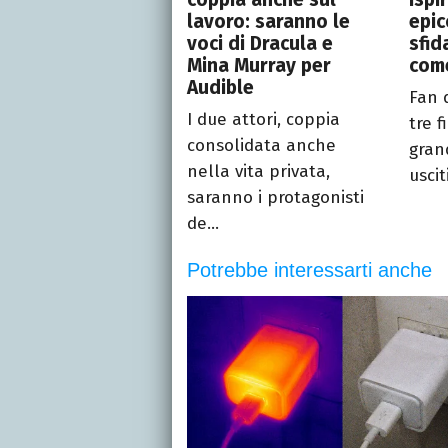
lavoro: saranno le
epic
voci di Dracula e
sfid
Mina Murray per
come
Audible
Fan 
I due attori, coppia
tre f
consolidata anche
gran
nella vita privata,
uscit
saranno i protagonisti
de...