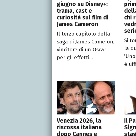
giugno su Disney+:
prim
trama, cast e
dell
curiosità sul film di
chi 
James Cameron
ved
seri
Il terzo capitolo della
Si to
saga di James Cameron,
la q
vincitore di un Oscar
'Uno
per gli effetti...
è uff
Venezia 2026, la
Il P
riscossa italiana
Sign
dopo Cannes e
stag