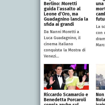
Berlino: Moretti
una 
guida l’assalto al
mort
Leone d’Oro, ma
camb
Guadagnino lancia la
futu
sfida ai grandi
La so
Da Nanni Moretti a
con 
Luca Guadagnino, il
dramm
cinema italiano
Marce
conquista la Mostra di
Venezi...
Riccardo Scamarcio e
Non 
Benedetta Porcaroli
Nola
coppia anche sul
ispi