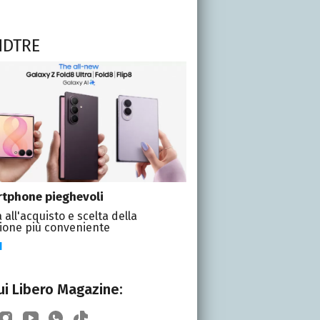
NDTRE
tphone pieghevoli
 all'acquisto e scelta della
ione più conveniente
I
i Libero Magazine: