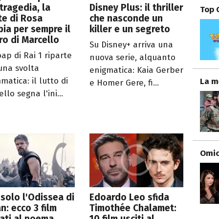
tragedia, la
Disney Plus: il thriller
Top 
e di Rosa
che nasconde un
ia per sempre il
killer e un segreto
ro di Marcello
Su Disney+ arriva una
ap di Rai 1 riparte
nuova serie, alquanto
una svolta
enigmatica: Kaia Gerber
atica: il lutto di
La m
e Homer Gere, fi...
llo segna l'ini...
Omici
solo l'Odissea di
Edoardo Leo sfida
n: ecco 3 film
Timothée Chalamet:
rati al poema
10 film usciti al