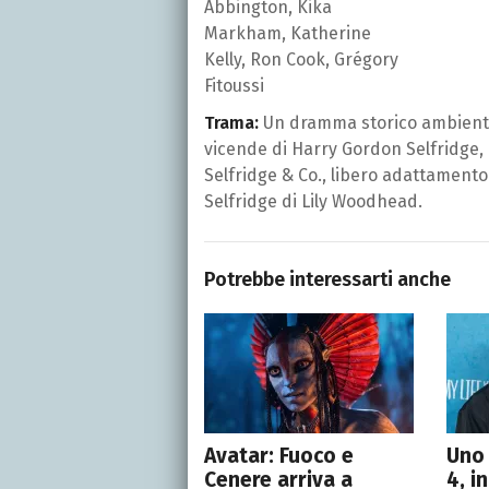
Abbington, Kika
Markham, Katherine
Kelly, Ron Cook, Grégory
Fitoussi
Trama:
Un dramma storico ambientat
vicende di Harry Gordon Selfridge, 
Selfridge & Co., libero adattament
Selfridge di Lily Woodhead.
Potrebbe interessarti anche
Avatar: Fuoco e
Uno 
Cenere arriva a
4, i