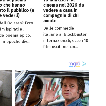
o che hanno
cinema nel 2026 da
ato il pubblico (e
vedere a casa in
 vederli)
compagnia di chi
amate
dell'Odissea? Ecco
Dalle commedie
ilm ispirati al
italiane ai blockbuster
de poema epico,
internazionali, ecco i 10
i in epoche div...
film usciti nei cin...