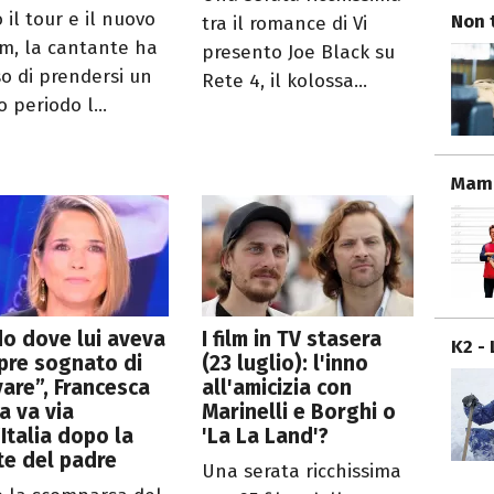
 il tour e il nuovo
Non 
tra il romance di Vi
m, la cantante ha
presento Joe Black su
so di prendersi un
Rete 4, il kolossa...
 periodo l...
Mamm
o dove lui aveva
I film in TV stasera
K2 -
pre sognato di
(23 luglio): l'inno
vare”, Francesca
all'amicizia con
a va via
Marinelli e Borghi o
’Italia dopo la
'La La Land'?
e del padre
Una serata ricchissima