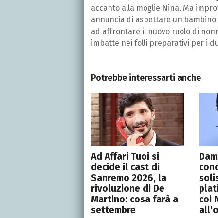
accanto alla moglie Nina. Ma impro
annuncia di aspettare un bambino e 
ad affrontare il nuovo ruolo di non
imbatte nei folli preparativi per i d
Potrebbe interessarti anche
Ad Affari Tuoi si
Dam
decide il cast di
conq
Sanremo 2026, la
soli
rivoluzione di De
plat
Martino: cosa farà a
coi 
settembre
all'