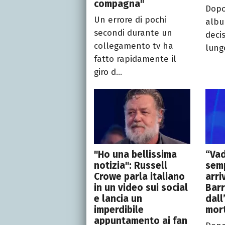
compagna"
Dopo
Un errore di pochi
albu
secondi durante un
deci
collegamento tv ha
lungo
fatto rapidamente il
giro d...
"Ho una bellissima
“Vad
notizia": Russell
sem
Crowe parla italiano
arri
in un video sui social
Barr
e lancia un
dall
imperdibile
mort
appuntamento ai fan