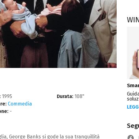
WI
Smar
Guida
:
1995
Durata:
108"
soluz
re:
Commedia
LEGG
one:
-
Segu
lia, George Banks si gode la sua tranquillità