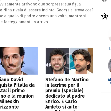
vvisamente arrivano due sorprese: sua figlia
Nina rivela di essere incinta. George si trova così
no e quello di padre ancora una volta, mentre si
ue festeggiamenti in arrivo.
L
iano David
Stefano De Martino
A
uista l'Italia da
in lacrime per il
sta: il primo
premio (speciale)
ino e la reunion
dedicato al padre
Måneskin
Enrico. E Carlo
orizzonte
Amleto si auto-