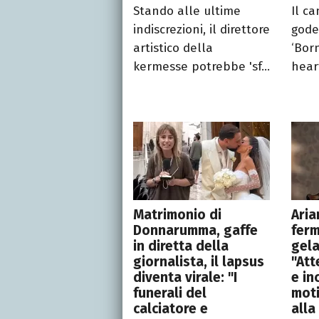
Stando alle ultime
Il c
indiscrezioni, il direttore
gode
artistico della
‘Bor
kermesse potrebbe 'sf...
heart
Matrimonio di
Aria
Donnarumma, gaffe
ferm
in diretta della
gela
giornalista, il lapsus
"Att
diventa virale: "I
e in
funerali del
moti
calciatore e
alla