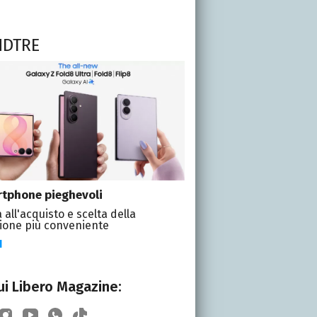
NDTRE
tphone pieghevoli
 all'acquisto e scelta della
ione più conveniente
I
i Libero Magazine: