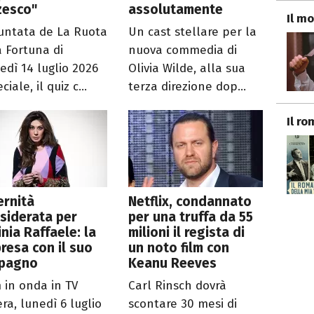
zesco"
assolutamente
Il mo
untata de La Ruota
Un cast stellare per la
a Fortuna di
nuova commedia di
edì 14 luglio 2026
Olivia Wilde, alla sua
ciale, il quiz c...
terza direzione dop...
Il r
ernità
Netflix, condannato
siderata per
per una truffa da 55
inia Raffaele: la
milioni il regista di
resa con il suo
un noto film con
pagno
Keanu Reeves
m in onda in TV
Carl Rinsch dovrà
ra, lunedì 6 luglio
scontare 30 mesi di