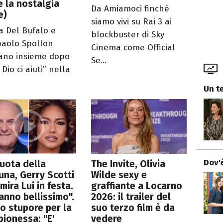
e la nostalgia
Da Amiamoci finché
e)
siamo vivi su Rai 3 ai
a Del Bufalo e
blockbuster di Sky
paolo Spollon
Cinema come Official
ano insieme dopo
Se...
Dio ci aiuti” nella
Un te
Dov'è
uota della
The Invite, Olivia
una, Gerry Scotti
Wilde sexy e
mira Lui in festa.
graffiante a Locarno
anno bellissimo".
2026: il trailer del
lo stupore per la
suo terzo film è da
ionessa: "E'
vedere