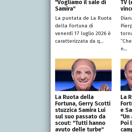
"Vogliamo il sale di
TV (
Samira"
vinc
La puntata de La Ruota
Dian
della Fortuna di
Pier
venerdì 17 luglio 2026 è
torn
caratterizzata da q...
“Che 
n...
La Ruota della
La R
Fortuna, Gerry Scotti
Fort
stuzzica Samira Lui
e Sa
sul suo passato da
"Un 
scout: "Tutti hanno
Poi 
avuto delle turbe"
camp