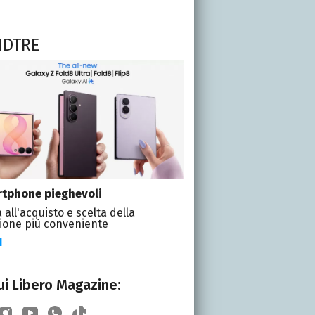
NDTRE
tphone pieghevoli
 all'acquisto e scelta della
ione più conveniente
I
i Libero Magazine: