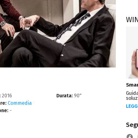
WI
Smar
Guida
:
2016
Durata:
90"
soluz
re:
Commedia
LEGG
one:
-
Segu