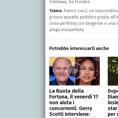
Ichikawa, Ira Fronten
Trama:
Franco Lucci, un imprenditor
grosso appalto pubblico grazie all'
cena perfetta con tangente e una r
piega inaspettata.
Potrebbe interessarti anche
La Ruota della
Dopo
Fortuna, il venerdì 17
Dian
non aiuta i
insi
concorrenti. Gerry
star
Scotti interviene:
per 