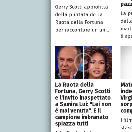
paz
Gerry Scotti approfitta
La p
della puntata de La
dell
Ruota della Fortuna
mart
per raccontare un an...
è spe
La Ruota della
Mat
Fortuna, Gerry Scotti
inde
e l'invito inaspettato
Virg
a Samira Lui: "Lei non
sorp
è mai venuta". E il
com
campione imbranato
I fil
spiazza tutti
stase