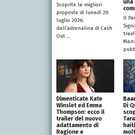
una 
Scoprite le migliori
com
proposte di lunedì 20
Il Pa
luglio 2026:
Signo
dall’adrenalina di Cash
tras
Out ...
Marce
pubbl
Dimenticate Kate
Baar
Winslet ed Emma
Di Q
Thompson: ecco il
scop
trailer del nuovo
Tara
adattamento di
hait
Ragione e
molt