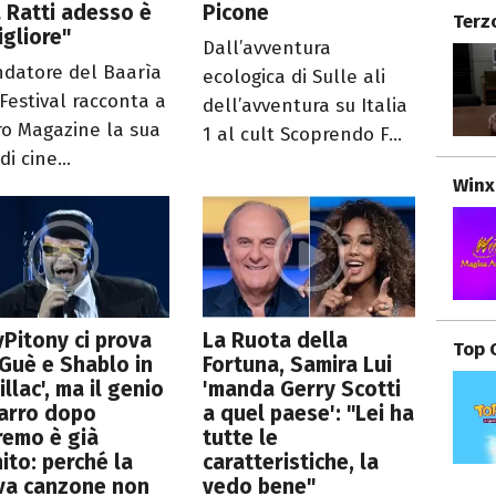
 Ratti adesso è
Picone
Terz
igliore"
Dall’avventura
ondatore del Baarìa
ecologica di Sulle ali
 Festival racconta a
dell’avventura su Italia
ro Magazine la sua
1 al cult Scoprendo F...
di cine...
Winx
Pitony ci prova
La Ruota della
Top 
Guè e Shablo in
Fortuna, Samira Lui
illac', ma il genio
'manda Gerry Scotti
arro dopo
a quel paese': "Lei ha
remo è già
tutte le
ito: perché la
caratteristiche, la
va canzone non
vedo bene"