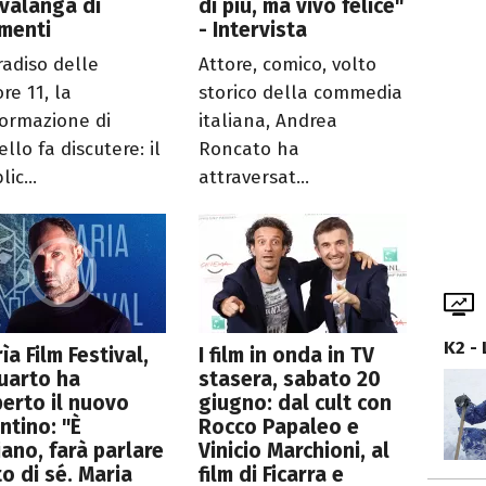
valanga di
di più, ma vivo felice"
menti
- Intervista
radiso delle
Attore, comico, volto
re 11, la
storico della commedia
formazione di
italiana, Andrea
llo fa discutere: il
Roncato ha
ic...
attraversat...
K2 -
ìa Film Festival,
I film in onda in TV
uarto ha
stasera, sabato 20
erto il nuovo
giugno: dal cult con
ntino: "È
Rocco Papaleo e
iano, farà parlare
Vinicio Marchioni, al
o di sé. Maria
film di Ficarra e