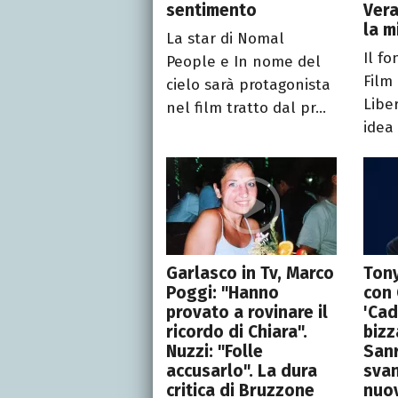
sentimento
Vera
la m
La star di Nomal
Il f
People e In nome del
Film
cielo sarà protagonista
Libe
nel film tratto dal pr...
idea 
Garlasco in Tv, Marco
Tony
Poggi: "Hanno
con 
provato a rovinare il
'Cad
ricordo di Chiara".
bizz
Nuzzi: "Folle
San
accusarlo". La dura
svan
critica di Bruzzone
nuo