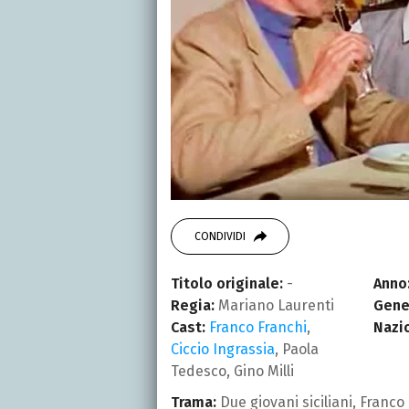
CONDIVIDI
Titolo originale:
-
Anno
Regia:
Mariano Laurenti
Gene
Cast:
Franco Franchi
,
Nazi
Ciccio Ingrassia
, Paola
Tedesco, Gino Milli
Trama:
Due giovani siciliani, Franco