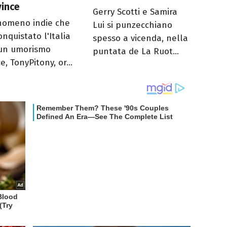
vince
Gerry Scotti e Samira
enomeno indie che
Lui si punzecchiano
nquistato l'Italia
spesso a vicenda, nella
un umorismo
puntata de La Ruot...
e, TonyPitony, or...