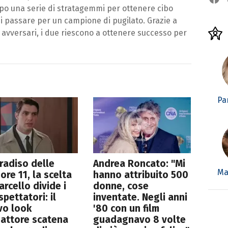
po una serie di stratagemmi per ottenere cibo
si passare per un campione di pugilato. Grazie a
 avversari, i due riescono a ottenere successo per
Pa
aradiso delle
Andrea Roncato: "Mi
Ma
ore 11, la scelta
hanno attribuito 500
arcello divide i
donne, cose
spettatori: il
inventate. Negli anni
vo look
'80 con un film
'attore scatena
guadagnavo 8 volte