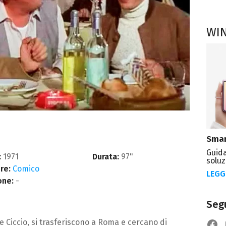
WI
Smar
Guida
:
1971
Durata:
97"
soluz
re:
Comico
LEGG
one:
-
Segu
 e Ciccio, si trasferiscono a Roma e cercano di