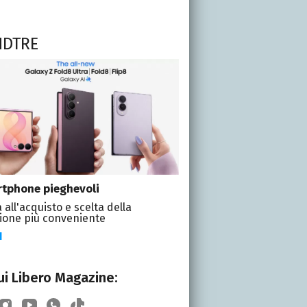
NDTRE
tphone pieghevoli
 all'acquisto e scelta della
ione più conveniente
I
i Libero Magazine: