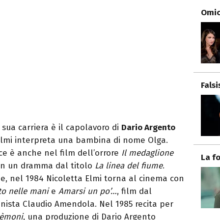
Omici
Fals
 sua carriera è il capolavoro di
Dario Argento
 Elmi interpreta una bambina di nome Olga.
rice è anche nel film dell’orrore
Il medaglione
La f
in un dramma dal titolo
La linea del fiume
.
e, nel 1984 Nicoletta Elmi torna al cinema con
to nelle mani
e
Amarsi un po’…
, film dal
nista Claudio Amendola. Nel 1985 recita per
èmoni
, una produzione di Dario Argento