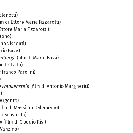
alenotti)
ilm di Ettore Maria Fizzarotti)
 Ettore Maria Fizzarotti)
Steno)
ino Visconti)
ario Bava)
rimberga
(film di Mario Bava)
 Aldo Lado)
anfranco Parolini)
)
e Frankenstein
(film di Antonio Margheriti)
i)
 Argento)
film di Massimo Dallamano)
ldo Scavarda)
ni
(film di Claudio Risi)
o Vanzina)