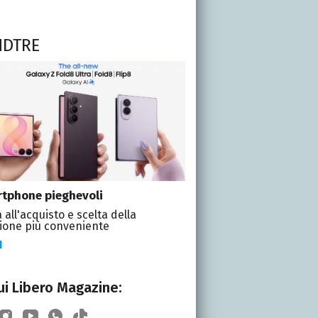
NDTRE
tphone pieghevoli
 all'acquisto e scelta della
ione più conveniente
I
i Libero Magazine: