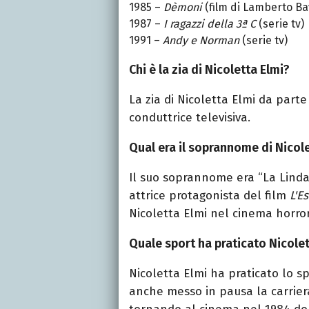
1985 –
Dèmoni
(film di Lamberto Ba
1987 –
I ragazzi della 3ª C
(serie tv)
1991 –
Andy e Norman
(serie tv)
Chi è la zia di Nicoletta Elmi?
La zia di Nicoletta Elmi da part
conduttrice televisiva.
Qual era il soprannome di Nicol
Il suo soprannome era “La Linda B
attrice protagonista del film
L'E
Nicoletta Elmi nel cinema horro
Quale sport ha praticato Nicolet
Nicoletta Elmi ha praticato lo s
anche messo in pausa la carriera