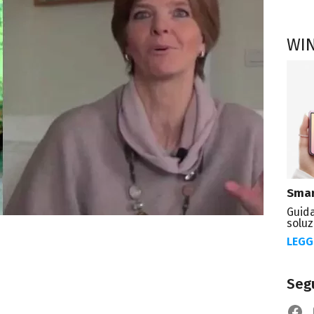
WI
Smar
Guida
soluz
LEGG
Segu