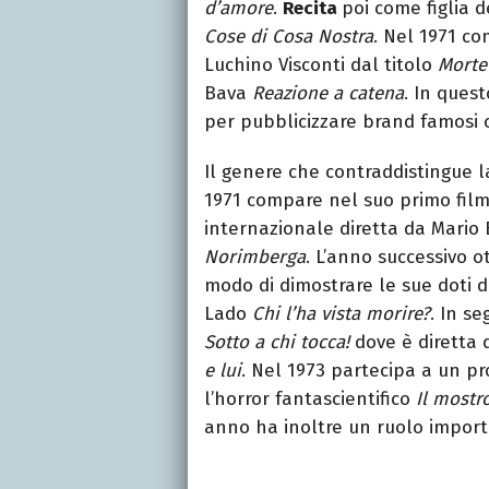
d’amore
.
Recita
poi come figlia 
Cose di Cosa Nostra
. Nel 1971 co
Luchino Visconti dal titolo
Morte
Bava
Reazione a catena
. In quest
per pubblicizzare brand famosi
Il genere che contraddistingue la
1971 compare nel suo primo film 
internazionale diretta da Mario 
Norimberga
. L’anno successivo o
modo di dimostrare le sue doti d
Lado
Chi l’ha vista morire?
. In se
Sotto a chi tocca!
dove è diretta
e lui
. Nel 1973 partecipa a un pr
l’horror fantascientifico
Il mostr
anno ha inoltre un ruolo importa