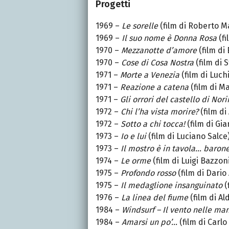
Progetti
1969 –
Le sorelle
(film di Roberto M
1969 –
Il suo nome è Donna Rosa
(f
1970 –
Mezzanotte d’amore
(film di
1970 –
Cose di Cosa Nostra
(film di 
1971 –
Morte a Venezia
(film di Luch
1971 –
Reazione a catena
(film di M
1971 –
Gli orrori del castello di No
1972 –
Chi l’ha vista morire?
(film di
1972 –
Sotto a chi tocca!
(film di Gi
1973 –
Io e lui
(film di Luciano Salce
1973 –
Il mostro è in tavola… baron
1974 –
Le orme
(film di Luigi Bazzon
1975 –
Profondo rosso
(film di Dario
1975 –
Il medaglione insanguinato
(
1976 –
La linea del fiume
(film di A
1984 –
Windsurf – Il vento nelle ma
1984 –
Amarsi un po’…
(film di Carl