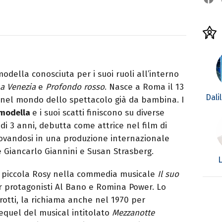
modella conosciuta per i suoi ruoli all’interno
a Venezia
e
Profondo rosso
. Nasce a Roma il 13
Dali
e nel mondo dello spettacolo già da bambina. I
modella
e i suoi scatti finiscono su diverse
 di 3 anni, debutta come attrice nel film di
rovandosi in una produzione internazionale
e Giancarlo Giannini e Susan Strasberg.
L
a piccola Rosy nella commedia musicale
Il suo
 protagonisti Al Bano e Romina Power. Lo
arotti, la richiama anche nel 1970 per
sequel del musical intitolato
Mezzanotte