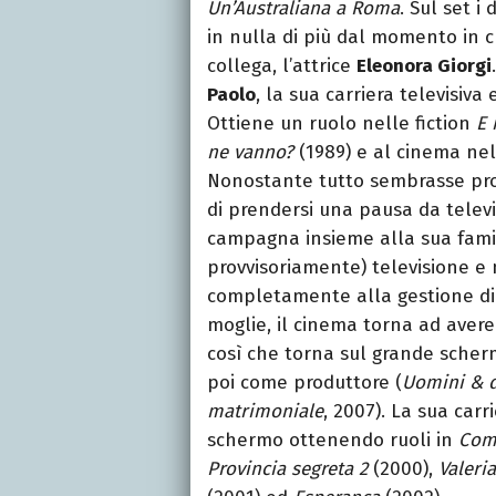
Un’Australiana a Roma
. Sul set i
in nulla di più dal momento in cui
collega, l’attrice
Eleonora Giorgi
Paolo
, la sua carriera televisiv
Ottiene un ruolo nelle fiction
E 
ne vanno?
(1989) e al cinema nel
Nonostante tutto sembrasse pro
di prendersi una pausa da televi
campagna insieme alla sua famigl
provvisoriamente) televisione e
completamente alla gestione d
moglie, il cinema torna ad avere
così che torna sul grande scher
poi come produttore (
Uomini & 
matrimoniale
, 2007). La sua car
schermo ottenendo ruoli in
Com
Provincia segreta 2
(2000),
Valeri