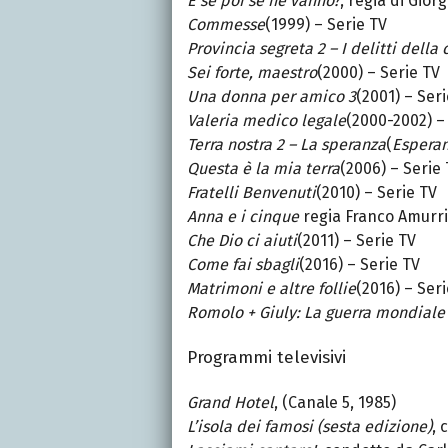
E se poi se ne vanno?
, regia di Gior
Commesse
(1999) – Serie TV
Provincia segreta 2 – I delitti della
Sei forte, maestro
(2000) – Serie TV
Una donna per amico 3
(2001) – Ser
Valeria medico legale
(2000-2002) –
Terra nostra 2 – La speranza
(
Espera
Questa è la mia terra
(2006) – Serie
Fratelli Benvenuti
(2010) – Serie TV
Anna e i cinque
regia Franco Amurri
Che Dio ci aiuti
(2011) – Serie TV
Come fai sbagli
(2016) – Serie TV
Matrimoni e altre follie
(2016) – Ser
Romolo + Giuly: La guerra mondiale 
Programmi televisivi
Grand Hotel
, (Canale 5, 1985)
L’isola dei famosi (sesta edizione)
, 