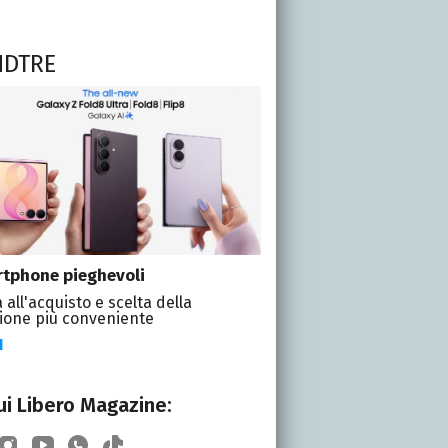
NDTRE
tphone pieghevoli
 all'acquisto e scelta della
ione più conveniente
I
i Libero Magazine: