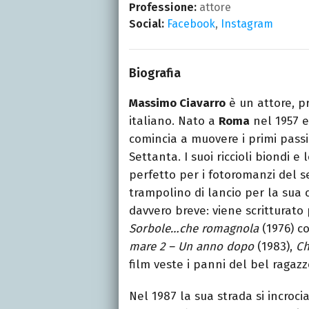
Professione:
attore
Social:
Facebook
,
Instagram
Biografia
Massimo Ciavarro
è un attore, p
italiano. Nato a
Roma
nel 1957 e
comincia a muovere i primi pass
Settanta. I suoi riccioli biondi 
perfetto per i fotoromanzi del s
trampolino di lancio per la sua 
davvero breve: viene scritturato
Sorbole…che romagnola
(1976) c
mare 2 – Un anno dopo
(1983),
Ch
film veste i panni del bel ragazzo
Nel 1987 la sua strada si incroci