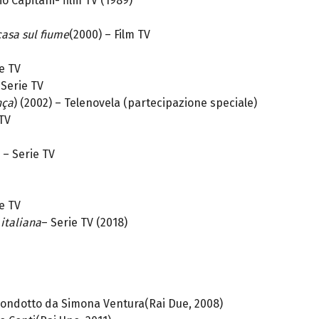
gio Capitani- film TV (1989)
 casa sul fiume
(2000) – Film TV
ie TV
 Serie TV
nça
) (2002) – Telenovela (partecipazione speciale)
 TV
 – Serie TV
ie TV
italiana
– Serie TV (2018)
condotto da Simona Ventura(Rai Due, 2008)