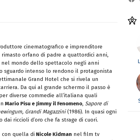
roduttore cinematografico e imprenditore
 rimasto orfano di padre a quattordici anni,
L
i nel mondo dello spettacolo negli anni
e lo sguardo intenso lo rendono il protagonista
ettimanale Grand Hotel che si rivela un
carriera. Da qui al grande schermo il passo è
 per diverse commedie all’italiana quali
on
Mario Pisu e Jimmy il Fenomeno
,
Sapore di
ewingum, Grandi Magazzini
(1986). In quasi ogni
 dai riccioli d’oro che fa strage di cuori.
a con quella di
Nicole Kidman
nel film tv