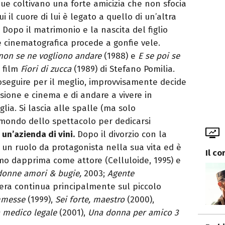
 due coltivano una forte amicizia che non sfocia
 il cuore di lui è legato a quello di un’altra
. Dopo il matrimonio e la nascita del figlio
a e cinematografica procede a gonfie vele.
non se ne vogliono andare
(1988) e
E se poi se
 film
Fiori di zucca
(1989) di Stefano Pomilia.
seguire per il meglio, improvvisamente decide
sione e cinema e di andare a vivere in
ia. Si lascia alle spalle (ma solo
 mondo dello spettacolo per dedicarsi
i
un’azienda di vini.
Dopo il divorzio con la
 un ruolo da protagonista nella sua vita ed è
Il co
mo dapprima come attore (Celluloide, 1995) e
donne amori & bugie,
2003;
Agente
riera continua principalmente sul piccolo
messe
(1999),
Sei forte, maestro
(2000),
a medico legale
(2001),
Una donna per amico 3