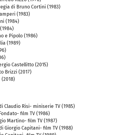
regia di
Bruno Cortini
(1983)
Samperi (1983)
ni (1984)
 (1984)
no e Pipolo (1986)
lia (1989)
96)
06)
rgio Castellitto (2015)
o Brizzi (2017)
i
(2018)
 di Claudio Risi- miniserie TV (1985)
 Fondato- film TV (1986)
rgio Martino- film TV (1987)
 di Giorgio Capitani- film TV (1988)