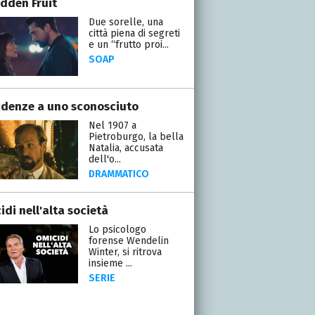
idden Fruit
Due sorelle, una
città piena di segreti
e un “frutto proi...
SOAP
idenze a uno sconosciuto
Nel 1907 a
Pietroburgo, la bella
Natalia, accusata
dell'o...
DRAMMATICO
di nell'alta società
Lo psicologo
forense Wendelin
Winter, si ritrova
insieme ...
SERIE