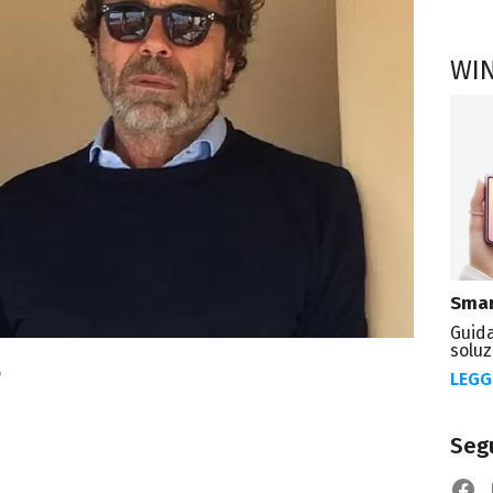
WI
Smar
Guida
soluz
o
LEGG
Segu