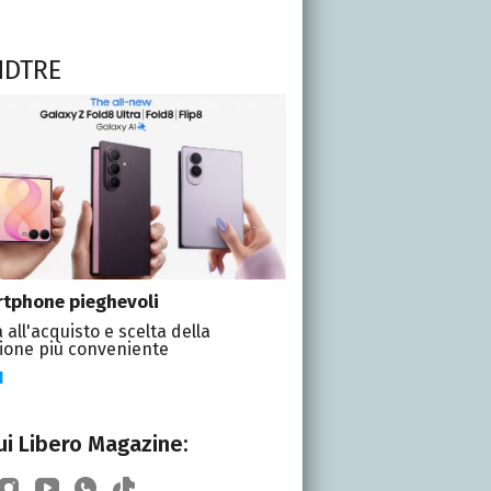
NDTRE
tphone pieghevoli
 all'acquisto e scelta della
ione più conveniente
I
i Libero Magazine: