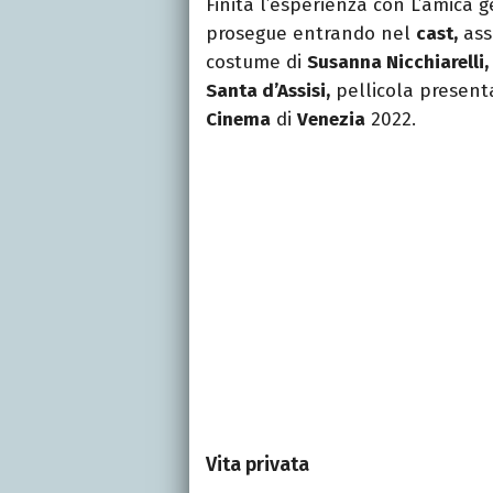
Finita l’esperienza con L’amica g
prosegue entrando nel
cast,
ass
costume di
Susanna Nicchiarelli,
Santa d’Assisi,
pellicola present
Cinema
di
Venezia
2022.
Vita privata