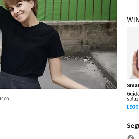
WI
Smar
Guida
ucco
soluz
LEGG
Segu