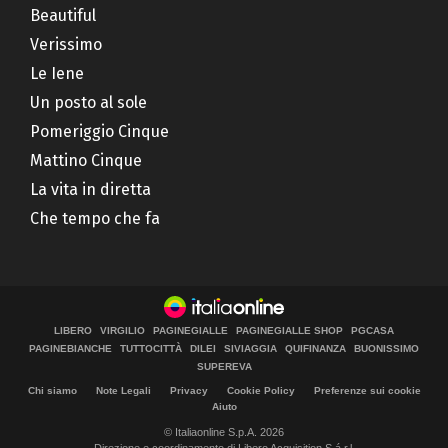
Beautiful
Verissimo
Le Iene
Un posto al sole
Pomeriggio Cinque
Mattino Cinque
La vita in diretta
Che tempo che fa
LIBERO
VIRGILIO
PAGINEGIALLE
PAGINEGIALLE SHOP
PGCASA
PAGINEBIANCHE
TUTTOCITTÀ
DILEI
SIVIAGGIA
QUIFINANZA
BUONISSIMO
SUPEREVA
Chi siamo
Note Legali
Privacy
Cookie Policy
Preferenze sui cookie
Aiuto
© Italiaonline S.p.A. 2026
Direzione e coordinamento di Libero Acquisition S.á r.l.