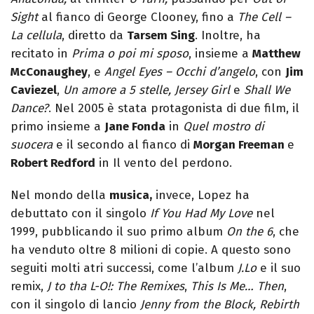
Sight
al fianco di George Clooney, fino a
The Cell –
La cellula
, diretto da
Tarsem Sing
. Inoltre, ha
recitato in
Prima o poi mi sposo
, insieme a
Matthew
McConaughey
, e
Angel Eyes – Occhi d’angelo
, con
Jim
Caviezel
,
Un amore a 5 stelle, Jersey Girl
e
Shall We
Dance?
. Nel 2005 è stata protagonista di due film, il
primo insieme a
Jane Fonda
in
Quel mostro di
suocera
e il secondo al fianco di
Morgan Freeman
e
Robert Redford
in Il vento del perdono.
Nel mondo della
musica,
invece, Lopez ha
debuttato con il singolo
If You Had My Love
nel
1999, pubblicando il suo primo album
On the 6
, che
ha venduto oltre 8 milioni di copie. A questo sono
seguiti molti atri successi, come l’album
J.Lo
e il suo
remix,
J to tha L-O!: The Remixes
,
This Is Me… Then
,
con il singolo di lancio
Jenny from the Block, Rebirth