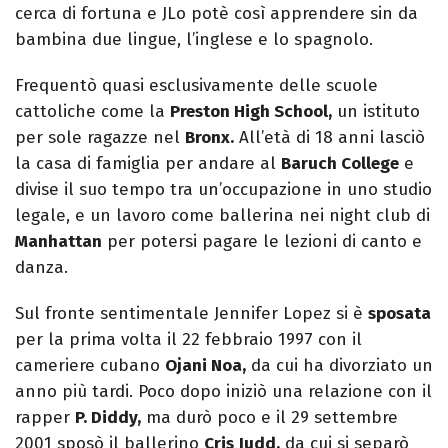
cerca di fortuna e JLo potè così apprendere sin da
bambina due lingue, l’inglese e lo spagnolo.
Frequentò quasi esclusivamente delle scuole
cattoliche come la
Preston High School,
un istituto
per sole ragazze nel
Bronx.
All’età di 18 anni lasciò
la casa di famiglia per andare al
Baruch College
e
divise il suo tempo tra un’occupazione in uno studio
legale, e un lavoro come ballerina nei night club di
Manhattan
per potersi pagare le lezioni di canto e
danza.
Sul fronte sentimentale Jennifer Lopez si è
sposata
per la prima volta il 22 febbraio 1997 con il
cameriere cubano
Ojani Noa,
da cui ha divorziato un
anno più tardi. Poco dopo iniziò una relazione con il
rapper
P. Diddy,
ma durò poco e il 29 settembre
2001 sposò il ballerino
Cris Judd,
da cui si separò