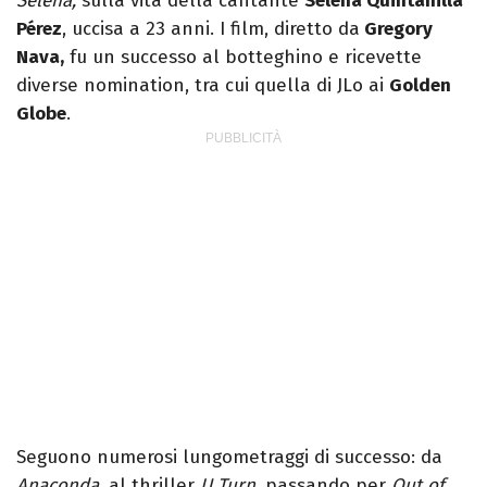
Selena,
sulla vita della cantante
Selena Quintanilla
Pérez
, uccisa a 23 anni. I film, diretto da
Gregory
Nava,
fu un successo al botteghino e ricevette
diverse nomination, tra cui quella di JLo ai
Golden
Globe
.
Seguono numerosi lungometraggi di successo: da
Anaconda,
al thriller
U Turn,
passando per
Out of