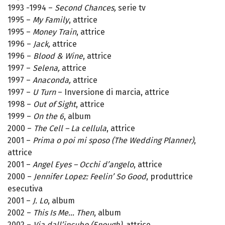
1993 -1994 –
Second Chances,
serie tv
1995 –
My Family
, attrice
1995 –
Money Train
, attrice
1996 –
Jack,
attrice
1996 –
Blood & Wine
, attrice
1997 –
Selena,
attrice
1997 –
Anaconda,
attrice
1997 –
U Turn
– Inversione di marcia, attrice
1998 –
Out of Sight
, attrice
1999 –
On the 6
, album
2000 –
The Cell – La cellula
, attrice
2001 –
Prima o poi mi sposo (The Wedding Planner)
,
attrice
2001 –
Angel Eyes – Occhi d’angelo
, attrice
2000 –
Jennifer Lopez: Feelin’ So Good
, produttrice
esecutiva
2001 –
J. Lo
, album
2002 –
This Is Me… Then
, album
2002 –
Via dall’incubo (Enough)
, attrice