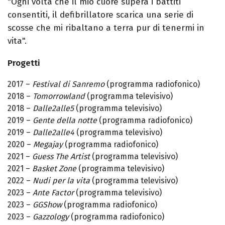
"Ogni volta che il mio cuore supera i battiti
consentiti, il defibrillatore scarica una serie di
scosse che mi ribaltano a terra pur di tenermi in
vita".
Progetti
2017 –
Festival di Sanremo
(programma radiofonico)
2018 –
Tomorrowland
(programma televisivo)
2018 –
Dalle2alle5
(programma televisivo)
2019 –
Gente della notte
(programma radiofonico)
2019 –
Dalle2alle4
(programma televisivo)
2020 –
Megajay
(programma radiofonico)
2021 –
Guess The Artist
(programma televisivo)
2021 –
Basket Zone
(programma televisivo)
2022 –
Nudi per la vita
(programma televisivo)
2023 –
Ante Factor
(programma televisivo)
2023 –
GGShow
(programma radiofonico)
2023 –
Gazzology
(programma radiofonico)