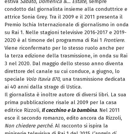
estiva
Sabato, Domenica &… Estate
, sempre
condotto dal giornalista insieme alla conduttrice e
attrice Sonia Grey. Tra il 2009 e il 2011 presenta il
Premio Ischia Internazionale di giornalismo in onda
su Rai 1. Nelle stagioni televisive 2016-2017 e 2019-
2020 è al timone del programma di Rai 1
Frontiere
.
Viene riconfermato per lo stesso ruolo anche per
la terza edizione della trasmissione, in onda su Rai
3 nel 2020. Dal maggio dello stesso anno diventa
direttore del canale su cui conduce, a giugno, lo
speciale
Volo Itavia 870
, una trasmissione dedicata
ai 40 anni dalla strage di Ustica.
Il giornalista è inoltre autore di diversi libri. La sua
prima pubblicazione risale al 2009 per la casa
editrice Rizzoli,
Il cecchino e la bambina
. Nel 2011
esce il secondo romanzo, edito ancora da Rizzoli,
Non chiedere perché
. Al racconto si ispira la
miniserie televisiva di Rai 1 del 2015
L’angelo di