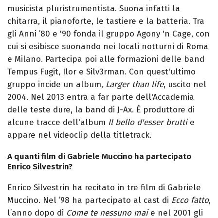
musicista pluristrumentista. Suona infatti la
chitarra, il pianoforte, le tastiere e la batteria. Tra
gli Anni ’80 e '90 fonda il gruppo Agony 'n Cage, con
cui si esibisce suonando nei locali notturni di Roma
e Milano. Partecipa poi alle formazioni delle band
Tempus Fugit, Ilor e Silv3rman. Con quest'ultimo
gruppo incide un album,
Larger than life
, uscito nel
2004. Nel 2013 entra a far parte dell'Accademia
delle teste dure, la band di J-Ax. È produttore di
alcune tracce dell'album
Il bello d'esser brutti
e
appare nel videoclip della titletrack.
A quanti film di Gabriele Muccino ha partecipato
Enrico Silvestrin?
Enrico Silvestrin ha recitato in tre film di Gabriele
Muccino. Nel ’98 ha partecipato al cast di
Ecco fatto
,
l’anno dopo di
Come te nessuno mai
e nel 2001 gli