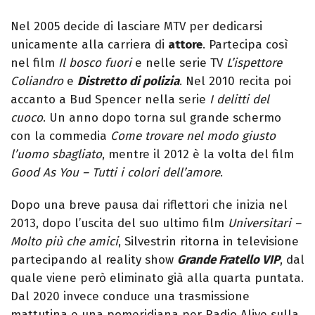
Nel 2005 decide di lasciare MTV per dedicarsi
unicamente alla carriera di
attore
. Partecipa così
nel film
Il bosco fuori
e nelle serie TV
L’ispettore
Coliandro
e
Distretto di polizia
. Nel 2010 recita poi
accanto a Bud Spencer nella serie
I delitti del
cuoco
. Un anno dopo torna sul grande schermo
con la commedia
Come trovare nel modo giusto
l’uomo sbagliato
, mentre il 2012 è la volta del film
Good As You – Tutti i colori dell’amore
.
Dopo una breve pausa dai riflettori che inizia nel
2013, dopo l’uscita del suo ultimo film
Universitari –
Molto più che amici
, Silvestrin ritorna in televisione
partecipando al reality show
Grande Fratello VIP
, dal
quale viene però eliminato già alla quarta puntata.
Dal 2020 invece conduce una trasmissione
mattutina e una pomeridiana per Radio Alive sulla