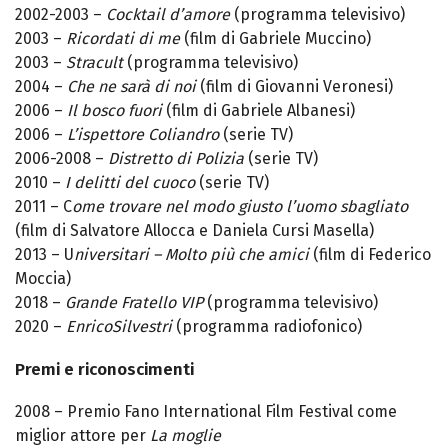
2002-2003 –
Cocktail d’amore
(programma televisivo)
2003 –
Ricordati di me
(film di Gabriele Muccino)
2003 –
Stracult
(programma televisivo)
2004 –
Che ne sarà di noi
(film di Giovanni Veronesi)
2006 –
Il bosco fuori
(film di Gabriele Albanesi)
2006 –
L’ispettore Coliandro
(serie TV)
2006-2008 –
Distretto di Polizia
(serie TV)
2010 –
I delitti del cuoco
(serie TV)
2011 – C
ome trovare nel modo giusto l’uomo sbagliato
(film di Salvatore Allocca e Daniela Cursi Masella)
2013 – U
niversitari – Molto più che amici
(film di Federico
Moccia)
2018 –
Grande Fratello VIP
(programma televisivo)
2020 –
EnricoSilvestri
(programma radiofonico)
Premi e riconoscimenti
2008 – Premio Fano International Film Festival come
miglior attore per
La moglie