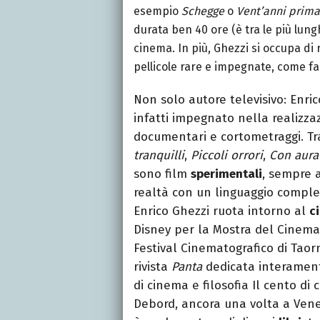
esempio
Schegge
o
Vent’anni prima
durata ben 40 ore (è tra le più lungh
cinema. In più, Ghezzi si occupa di 
pellicole rare e impegnate, come fa
Non solo autore televisivo: Enr
infatti impegnato nella realizzaz
documentari e cortometraggi. Tr
tranquilli
,
Piccoli orrori
,
Con aura 
sono film
sperimentali
, sempre a
realtà con un linguaggio compless
Enrico Ghezzi ruota intorno al
c
Disney per la Mostra del Cinema d
Festival Cinematografico di Taor
rivista
Panta
dedicata interamente
di cinema e filosofia Il cento di
Debord, ancora una volta a Vene