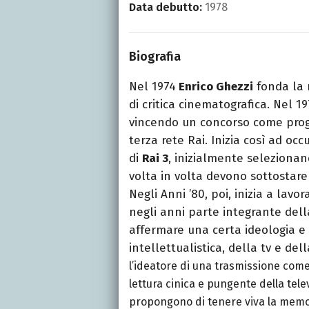
Data debutto:
1978
Biografia
Nel 1974
Enrico Ghezzi
fonda la 
di critica cinematografica. Nel 1
vincendo un concorso come prog
terza rete Rai. Inizia così ad o
di
Rai 3
, inizialmente selezionando
volta in volta devono sottostare a
Negli Anni ’80, poi, inizia a la
negli anni parte integrante della
affermare una certa ideologia e
intellettualistica, della tv e dell
l’ideatore di una trasmissione com
lettura cinica e pungente della tel
propongono di tenere viva la memor