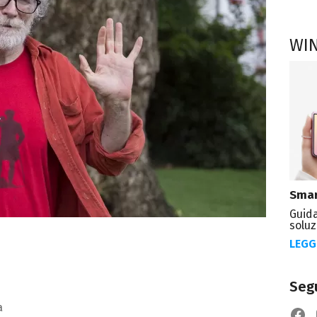
WI
Smar
Guida
soluz
LEGG
Segu
a