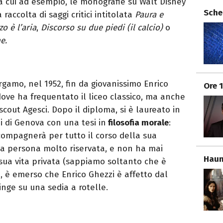
ra cui ad esempio, le monografie su Walt Disney
Sche
accolta di saggi critici intitolata
Paura e
zo è l’aria
,
Discorso su due piedi (il calcio)
o
e.
rgamo, nel 1952, fin da giovanissimo Enrico
Ore 
dove ha frequentato il liceo classico, ma anche
 scout Agesci. Dopo il diploma, si è laureato in
di di Genova con una tesi in
filosofia morale
:
compagnerà per tutto il corso della sua
una persona molto riservata, e non ha mai
Haun
a sua vita privata (sappiamo soltanto che è
, è emerso che Enrico Ghezzi è affetto dal
ringe su una sedia a rotelle.