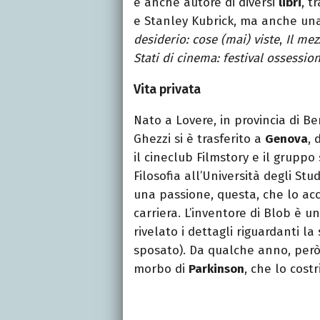
è anche autore di diversi
libri
, t
e Stanley Kubrick, ma anche una r
desiderio: cose (mai) viste
,
Il mez
Stati di cinema: festival ossession
Vita privata
Nato a Lovere, in provincia di Be
Ghezzi si è trasferito a
Genova
, 
il cineclub Filmstory e il gruppo
Filosofia all’Università degli Stu
una passione, questa, che lo ac
carriera. L’inventore di Blob è 
rivelato i dettagli riguardanti l
sposato). Da qualche anno, però
morbo di
Parkinson
, che lo cost