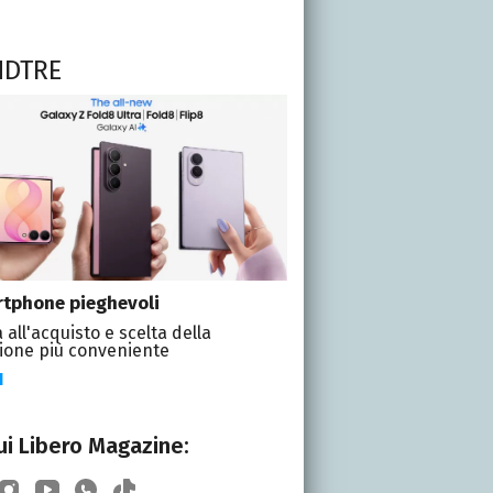
NDTRE
tphone pieghevoli
 all'acquisto e scelta della
ione più conveniente
I
i Libero Magazine: