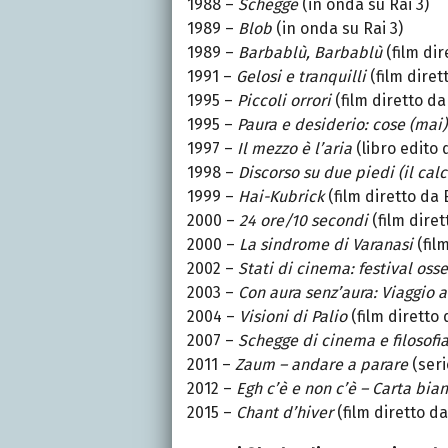
1988 –
Schegge
(in onda su Rai 3)
1989 –
Blob
(in onda su Rai 3)
1989 –
Barbablù, Barbablù
(film dir
1991 –
Gelosi e tranquilli
(film diret
1995 –
Piccoli orrori
(film diretto d
1995 –
Paura e desiderio: cose (mai)
1997 –
Il mezzo è l’aria
(libro edito
1998 –
Discorso su due piedi (il cal
1999 –
Hai-Kubrick
(film diretto da 
2000 –
24 ore/10 secondi
(film dire
2000 –
La sindrome di Varanasi
(fil
2002 –
Stati di cinema: festival oss
2003 –
Con aura senz’aura: Viaggio ai
2004 –
Visioni di Palio
(film diretto 
2007 –
Schegge di cinema e filosofi
2011 –
Zaum – andare a parare
(seri
2012 –
Egh c’è e non c’è – Carta bia
2015 –
Chant d’hiver
(film diretto da