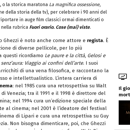
, o la storica maratona
La magnifica ossessione
,
e della storia della tv), per celebrare i 90 anni del
riportare in auge film classici ormai dimenticati o
 nella rubrica
Fuori orario. Cose (mai) viste
.
ico Ghezzi è noto anche come attore e
regista
. È
ione di diverse pellicole, per lo più
a questi ricordiamo
Le paure e la città
,
Gelosi e
senz’aura: Viaggio ai confini dell’arte
. I suoi
rricchiti di una vena filosofica, e raccontano la
o e intellettualistico. L’intera carriera di
inema
: nel 1985 cura una retrospettiva su Walt
Il g
i Venezia; tra il 1991 e il 1998 è direttore del
mort
mina; nel 1994 cura un’edizione speciale della
 al cinema; nel 2001 è l’ideatore del festival
 cinema di Lipari e cura una retrospettiva su Guy
zia. Non bisogna dimenticare, poi, che Ghezzi