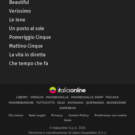
Beautiful
Verissimo
Le Iene
Un posto al sole
Pomeriggio Cinque
Mattino Cinque
La vita in diretta
Che tempo che fa
LIBERO
VIRGILIO
PAGINEGIALLE
PAGINEGIALLE SHOP
PGCASA
PAGINEBIANCHE
TUTTOCITTÀ
DILEI
SIVIAGGIA
QUIFINANZA
BUONISSIMO
SUPEREVA
Chi siamo
Note Legali
Privacy
Cookie Policy
Preferenze sui cookie
Aiuto
© Italiaonline S.p.A. 2026
Direzione e coordinamento di Libero Acquisition S.á r.l.