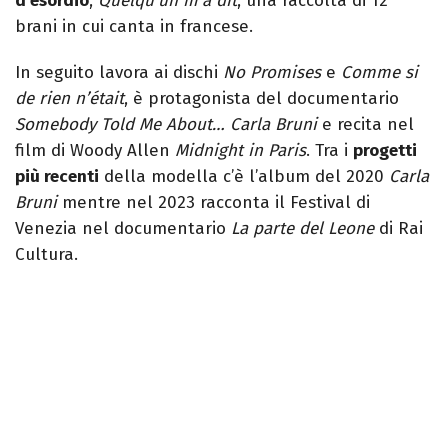
d’esordio
,
Quelqu’un m’a dit
, una raccolta di 12
brani in cui canta in francese.
In seguito lavora ai dischi
No Promises
e
Comme si
de rien n’était
, è protagonista del documentario
Somebody Told Me About… Carla Bruni
e recita nel
film di Woody Allen
Midnight in Paris
. Tra i
progetti
più recenti
della modella c’è l’album del 2020
Carla
Bruni
mentre nel 2023 racconta il Festival di
Venezia nel documentario
La parte del Leone
di Rai
Cultura.