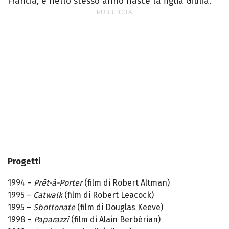
Francia, e nello stesso anno nasce la figlia Giulia.
Progetti
1994 –
Prêt-à-Porter
(film di Robert Altman)
1995 –
Catwalk
(film di Robert Leacock)
1995 –
Sbottonate
(film di Douglas Keeve)
1998 –
Paparazzi
(film di Alain Berbérian)