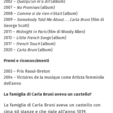
2002 –
Quelqu’un m’a dit
(album)
2007 –
No Promises
(album)
2008 –
Comme si de rien n’était
(album)
2009 –
Somebody Told Me About. . . Carla Bruni
(film di
George Scott)
2011 –
Midnight in Paris
(film di Woody Allen)
2013 –
Little French Songs
(album)
2017 –
French Touch
(album)
2020 –
Carla Bruni
(album)
Premi e riconoscimenti
2003 – Prix Raoul-Breton
2004 – Victoires de la musique come Artista femminile
dell’anno
La famiglia di Carla Bruni aveva un castello?
La famiglia di Carla Bruni aveva un castello con
circa 40 stanze e che riale all'anno 1019.