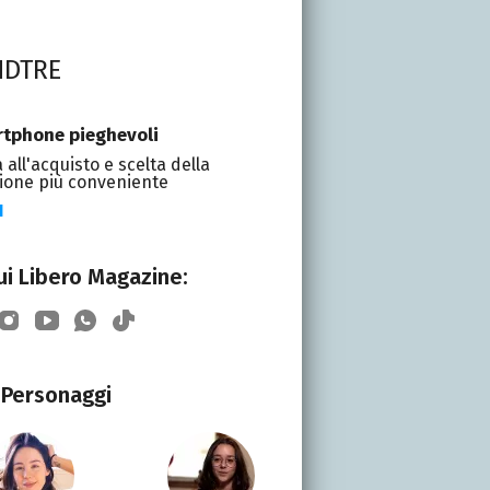
NDTRE
tphone pieghevoli
 all'acquisto e scelta della
ione più conveniente
I
i Libero Magazine:
Personaggi