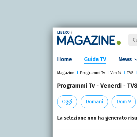
LIBERO
/
Home
Guida TV
News
Magazine
Programmi Tv
Ven 14
TV8
Programmi Tv - Venerdi - TV8
Oggi
Domani
Dom 9
La selezione non ha generato risul