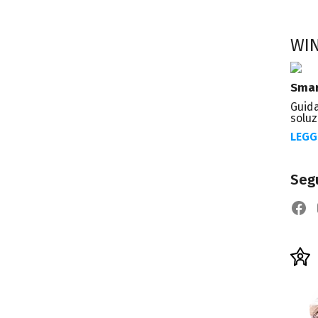
WI
Smar
Guida
soluz
LEGG
Segu