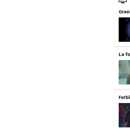
Gran
La f
Forb