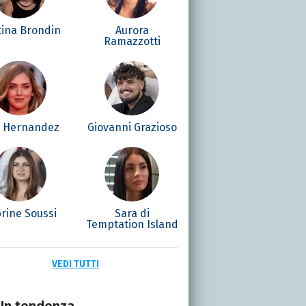
tina Brondin
Aurora
Ramazzotti
é Hernandez
Giovanni Grazioso
rine Soussi
Sara di
Temptation Island
VEDI TUTTI
In tendenza