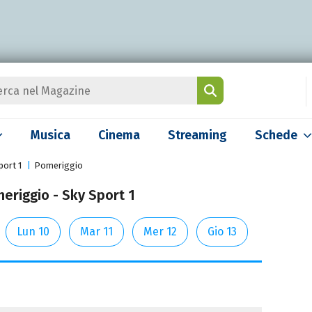
Musica
Cinema
Streaming
Schede
port 1
Pomeriggio
eriggio - Sky Sport 1
Lun 10
Mar 11
Mer 12
Gio 13