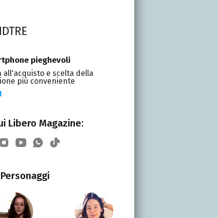
NDTRE
tphone pieghevoli
 all'acquisto e scelta della
ione più conveniente
I
i Libero Magazine:
Personaggi