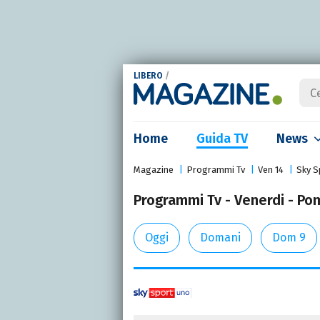
LIBERO
/
Home
Guida TV
News
Magazine
Programmi Tv
Ven 14
Sky S
Programmi Tv - Venerdi - Pom
Oggi
Domani
Dom 9