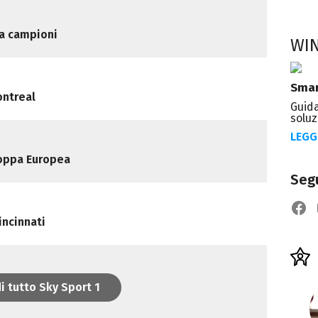
 da campioni
WI
Smar
ontreal
Guida
soluz
LEGG
coppa Europea
Segu
incinnati
i tutto Sky Sport 1