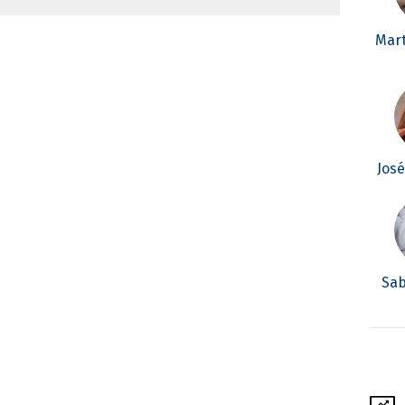
Mar
Jos
Sab