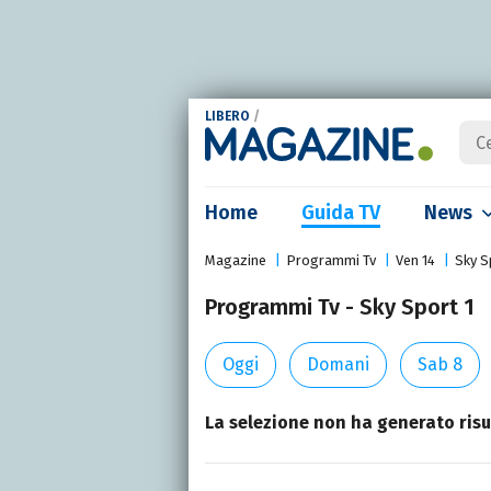
LIBERO
/
Home
Guida TV
News
Magazine
Programmi Tv
Ven 14
Sky S
Programmi Tv - Sky Sport 1
Oggi
Domani
Sab 8
La selezione non ha generato risul