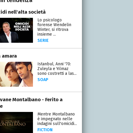
di nell'alta società
Lo psicologo
forense Wendelin
Winter, si ritrova
insieme ...
SERIE
a amara
Istanbul, Anni '70:
Zuleyla e Yılmaz
sono costretti a las...
SOAP
iovane Montalbano - Ferito a
e
Mentre Montalbano
è impegnato nelle
indagini sull'omicidi...
FICTION