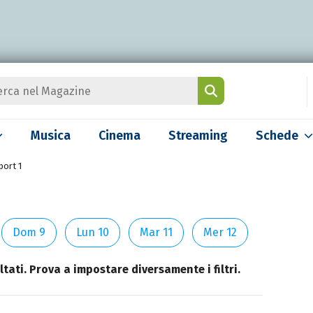
Musica
Cinema
Streaming
Schede
port 1
Dom 9
Lun 10
Mar 11
Mer 12
tati. Prova a impostare diversamente i filtri.