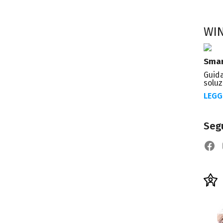
WI
Smar
Guida
soluz
LEGG
Segu