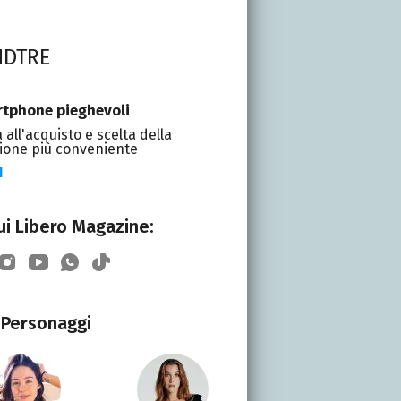
NDTRE
tphone pieghevoli
 all'acquisto e scelta della
ione più conveniente
I
i Libero Magazine:
Personaggi