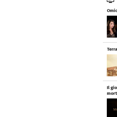
Omici
Terr
Il g
mort