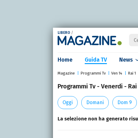
LIBERO
/
Home
Guida TV
News
Magazine
Programmi Tv
Ven 14
Rai 1
Programmi Tv - Venerdi - Rai
Oggi
Domani
Dom 9
La selezione non ha generato risul