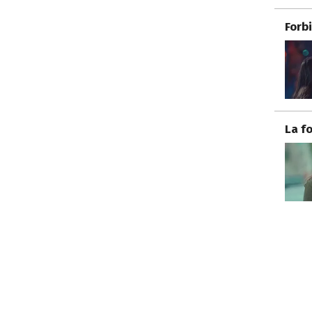
Forb
La f