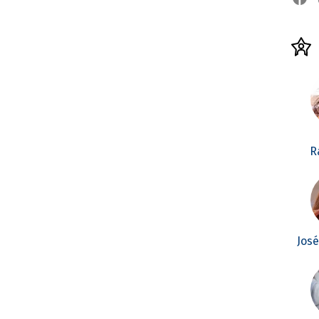
R
Jos