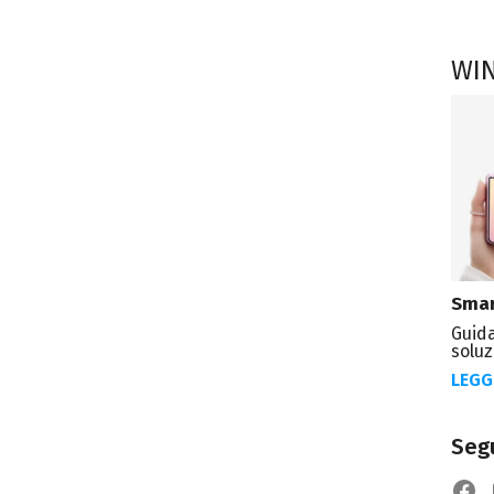
WI
Smar
Guida
soluz
LEGG
Segu