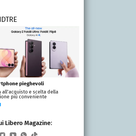
NDTRE
tphone pieghevoli
 all'acquisto e scelta della
ione più conveniente
I
i Libero Magazine: