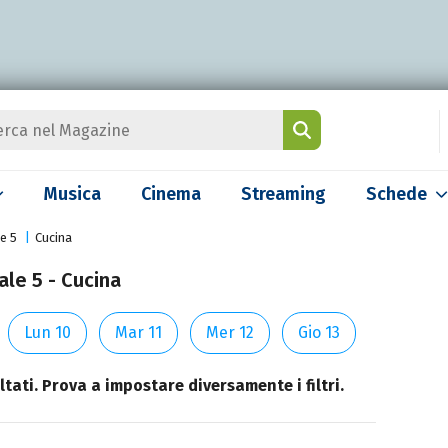
Musica
Cinema
Streaming
Schede
e 5
Cucina
le 5 - Cucina
Lun 10
Mar 11
Mer 12
Gio 13
tati. Prova a impostare diversamente i filtri.