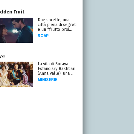
idden Fruit
Due sorelle, una
città piena di segreti
e un “frutto proi...
SOAP
ya
La vita di Soraya
Esfandiary Bakhtiari
(Anna Valle), una ...
MINISERIE