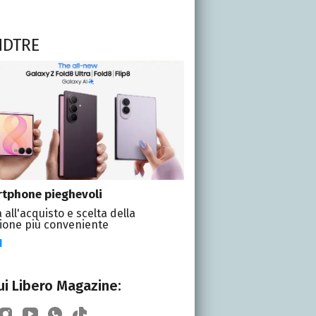
NDTRE
tphone pieghevoli
 all'acquisto e scelta della
ione più conveniente
I
i Libero Magazine: