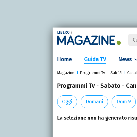
LIBERO
/
Home
Guida TV
News
Magazine
Programmi Tv
Sab 15
Canal
Programmi Tv - Sabato - Cana
Oggi
Domani
Dom 9
La selezione non ha generato risul