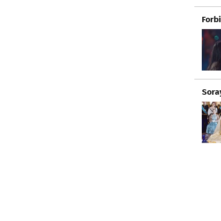
Forb
Sora