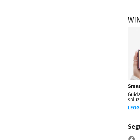
WI
Smar
Guida
soluz
LEGG
Segu