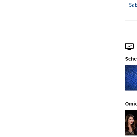
Sab
Sche
Omici