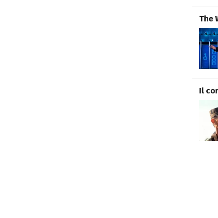
The 
Il co