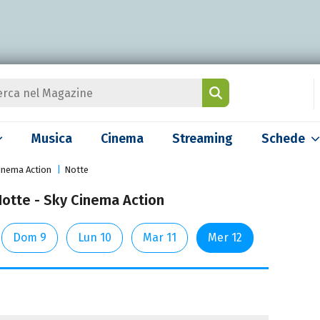
Musica
Cinema
Streaming
Schede
inema Action
Notte
Notte - Sky Cinema Action
Dom 9
Lun 10
Mar 11
Mer 12