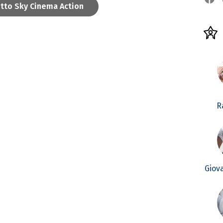
utto Sky Cinema Action
R
Giov