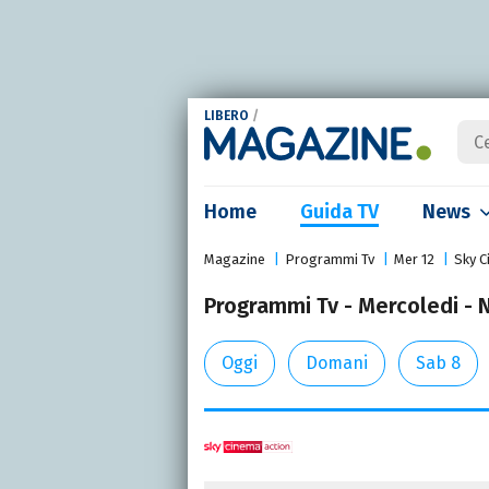
LIBERO
/
Home
Guida TV
News
Magazine
Programmi Tv
Mer 12
Sky C
Programmi Tv - Mercoledi - 
Oggi
Domani
Sab 8