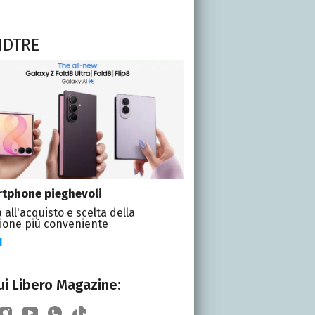
NDTRE
tphone pieghevoli
 all'acquisto e scelta della
ione più conveniente
I
i Libero Magazine: