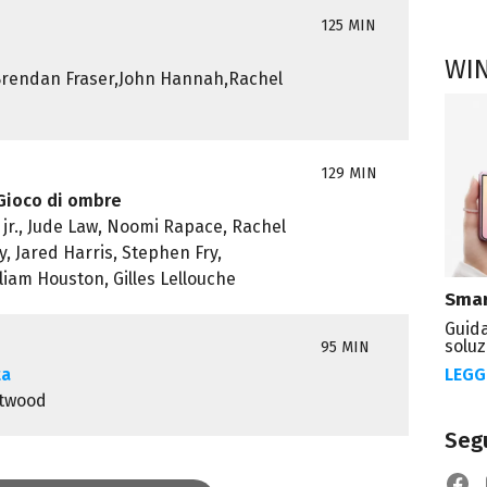
125 MIN
WI
Brendan Fraser,John Hannah,Rachel
129 MIN
Gioco di ombre
jr., Jude Law, Noomi Rapace, Rachel
y, Jared Harris, Stephen Fry,
liam Houston, Gilles Lellouche
Smar
Guida
soluz
95 MIN
LEGG
ta
stwood
Segu