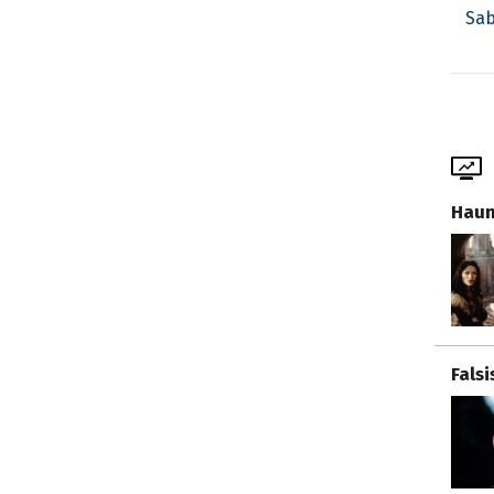
Sab
Haun
Fals