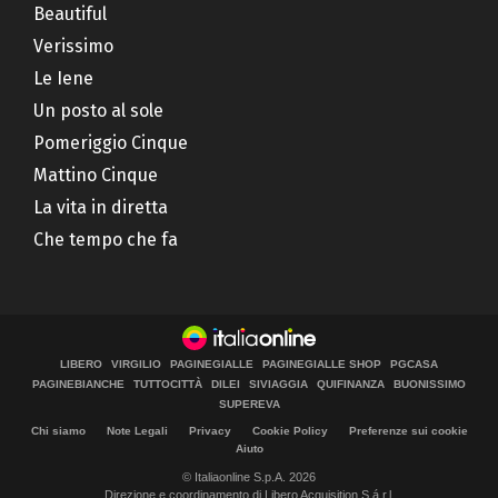
Beautiful
Verissimo
Le Iene
Un posto al sole
Pomeriggio Cinque
Mattino Cinque
La vita in diretta
Che tempo che fa
LIBERO
VIRGILIO
PAGINEGIALLE
PAGINEGIALLE SHOP
PGCASA
PAGINEBIANCHE
TUTTOCITTÀ
DILEI
SIVIAGGIA
QUIFINANZA
BUONISSIMO
SUPEREVA
Chi siamo
Note Legali
Privacy
Cookie Policy
Preferenze sui cookie
Aiuto
© Italiaonline S.p.A. 2026
Direzione e coordinamento di Libero Acquisition S.á r.l.