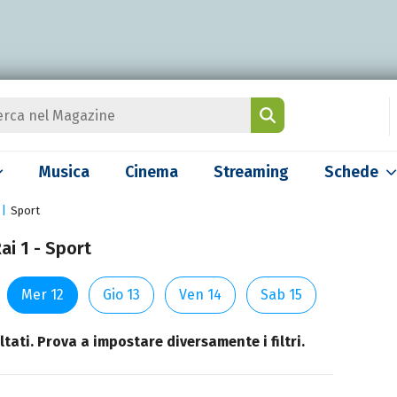
Musica
Cinema
Streaming
Schede
Sport
ai 1 - Sport
Mer 12
Gio 13
Ven 14
Sab 15
tati. Prova a impostare diversamente i filtri.