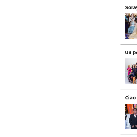
Sora
Un p
Ciao