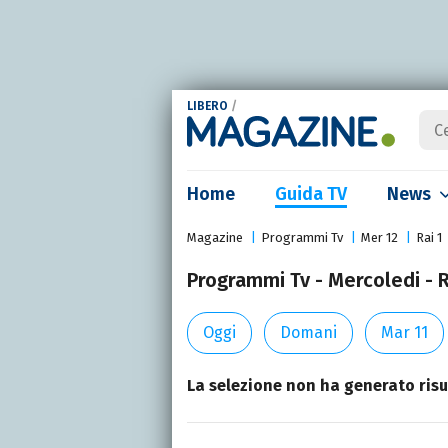
LIBERO
/
Home
Guida TV
News
Magazine
Programmi Tv
Mer 12
Rai 1
Programmi Tv - Mercoledi - R
Oggi
Domani
Mar 11
La selezione non ha generato risul