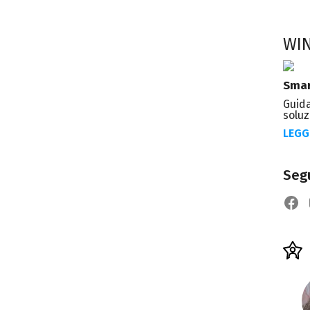
WI
Smar
Guida
soluz
LEGG
Segu