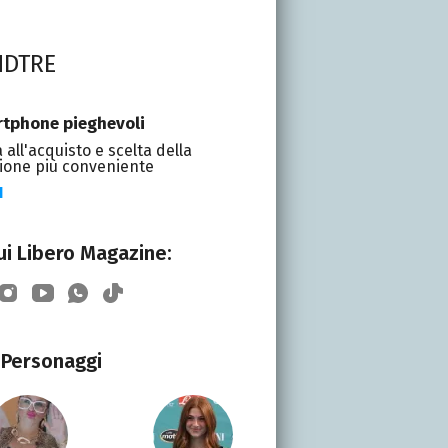
NDTRE
tphone pieghevoli
 all'acquisto e scelta della
ione più conveniente
I
i Libero Magazine:
Personaggi