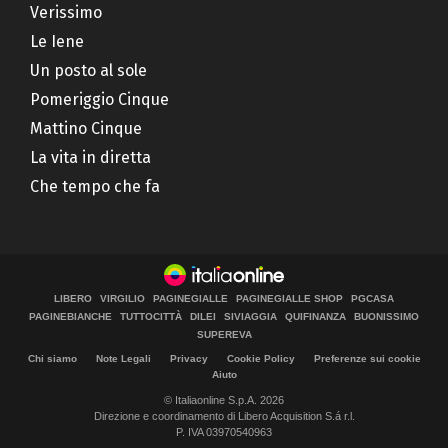
Verissimo
Le Iene
Un posto al sole
Pomeriggio Cinque
Mattino Cinque
La vita in diretta
Che tempo che fa
LIBERO
VIRGILIO
PAGINEGIALLE
PAGINEGIALLE SHOP
PGCASA
PAGINEBIANCHE
TUTTOCITTÀ
DILEI
SIVIAGGIA
QUIFINANZA
BUONISSIMO
SUPEREVA
Chi siamo
Note Legali
Privacy
Cookie Policy
Preferenze sui cookie
Aiuto
© Italiaonline S.p.A. 2026
Direzione e coordinamento di Libero Acquisition S.á r.l.
P. IVA 03970540963