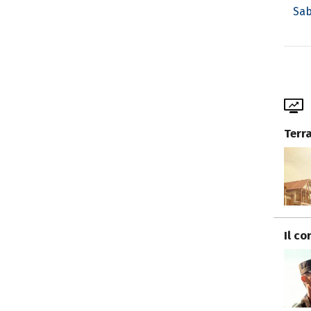
Sab
Terr
Il co