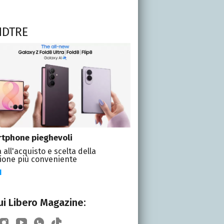
NDTRE
tphone pieghevoli
 all'acquisto e scelta della
ione più conveniente
I
i Libero Magazine: