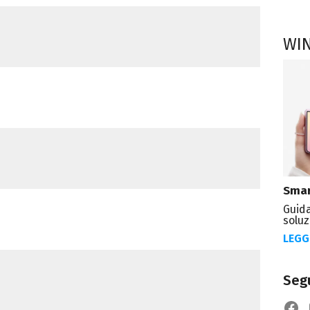
WI
Smar
Guida
soluz
LEGG
Segu