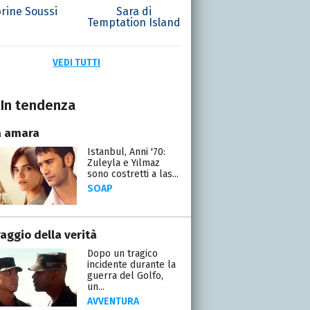
rine Soussi
Sara di
Temptation Island
VEDI TUTTI
In tendenza
a amara
Istanbul, Anni '70:
Zuleyla e Yılmaz
sono costretti a las...
SOAP
raggio della verità
Dopo un tragico
incidente durante la
guerra del Golfo,
un...
AVVENTURA