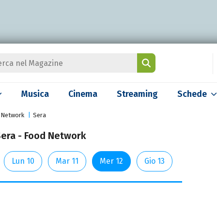
Musica
Cinema
Streaming
Schede
 Network
Sera
Sera - Food Network
Lun 10
Mar 11
Mer 12
Gio 13