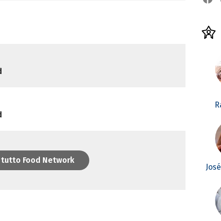
d
R
d
 tutto Food Network
Jos