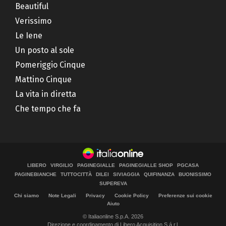
Beautiful
Verissimo
Le Iene
Un posto al sole
Pomeriggio Cinque
Mattino Cinque
La vita in diretta
Che tempo che fa
LIBERO
VIRGILIO
PAGINEGIALLE
PAGINEGIALLE SHOP
PGCASA
PAGINEBIANCHE
TUTTOCITTÀ
DILEI
SIVIAGGIA
QUIFINANZA
BUONISSIMO
SUPEREVA
Chi siamo
Note Legali
Privacy
Cookie Policy
Preferenze sui cookie
Aiuto
© Italiaonline S.p.A. 2026
Direzione e coordinamento di Libero Acquisition S.á r.l.